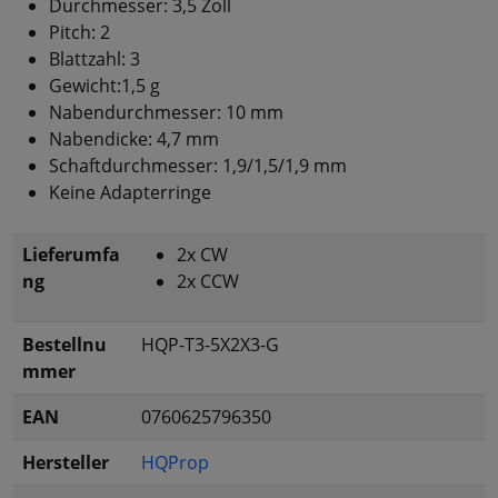
Durchmesser: 3,5 Zoll
Pitch: 2
Blattzahl: 3
Gewicht:1,5 g
Nabendurchmesser: 10 mm
Nabendicke: 4,7 mm
Schaftdurchmesser: 1,9/1,5/1,9 mm
Keine Adapterringe
Lieferumfa
2x CW
ng
2x CCW
Bestellnu
HQP-T3-5X2X3-G
mmer
EAN
0760625796350
Hersteller
HQProp