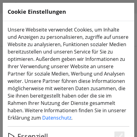
HILFE & SUPPORT
DE
Cookie Einstellungen
Unsere Webseite verwendet Cookies, um Inhalte
Produkte suchen
und Anzeigen zu personalisieren, zugriffe auf unsere
Website zu analysieren, Funktionen sozialer Medien
bereitzustellen und unseren Service für Sie zu
Start
Propeller
3 Zoll Propeller
optimieren. Außerdem geben wir Informationen zu
Ihrer Verwendung unserer Website an unsere
Partner für soziale Medien, Werbung und Analysen
weiter. Unsere Partner führen diese Informationen
möglicherweise mit weiteren Daten zusammen, die
HQProp T3.5X2X3 3,5 Zoll 3-Blatt
Sie ihnen bereitgestellt haben oder die sie im
Propeller Grau (2CW+2CCW)
Rahmen Ihrer Nutzung der Dienste gesammelt
haben. Weitere Informationen finden Sie in unserer
Erklärung zum
Datenschutz
.
Essenziell