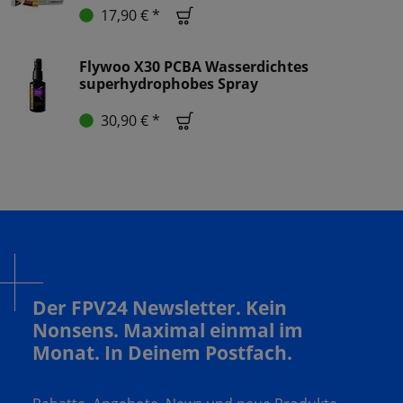
17,90 € *
Flywoo X30 PCBA Wasserdichtes
superhydrophobes Spray
30,90 € *
Der FPV24 Newsletter. Kein
Nonsens. Maximal einmal im
Monat. In Deinem Postfach.