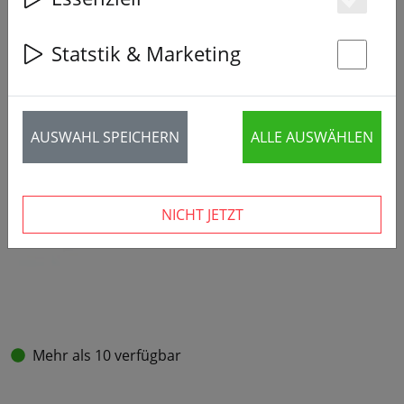
Es
Statstik & Marketing
St
AUSWAHL SPEICHERN
ALLE AUSWÄHLEN
NICHT JETZT
Mehr als 10 verfügbar