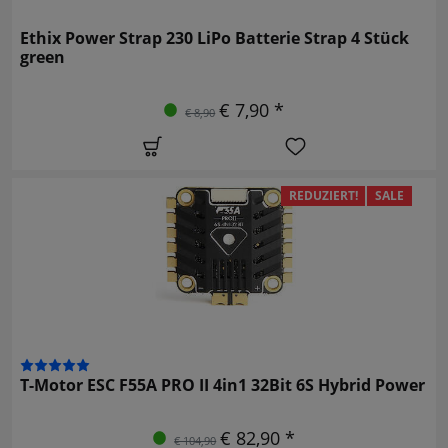
Ethix Power Strap 230 LiPo Batterie Strap 4 Stück
green
€ 7,90 *
€ 8,90
REDUZIERT!
SALE
T-Motor ESC F55A PRO II 4in1 32Bit 6S Hybrid Power
€ 82,90 *
€ 104,90