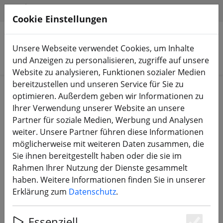
HILFE & SUPPORT
DE
Cookie Einstellungen
Unsere Webseite verwendet Cookies, um Inhalte
Produkte suchen
und Anzeigen zu personalisieren, zugriffe auf unsere
Website zu analysieren, Funktionen sozialer Medien
bereitzustellen und unseren Service für Sie zu
Start
Propeller
5 Zoll Propeller
optimieren. Außerdem geben wir Informationen zu
Ihrer Verwendung unserer Website an unsere
Partner für soziale Medien, Werbung und Analysen
weiter. Unsere Partner führen diese Informationen
möglicherweise mit weiteren Daten zusammen, die
Azure Power 5150 3 Blatt Propeller
Sie ihnen bereitgestellt haben oder die sie im
Crystal 2CW+2CCW PC 5 Zoll
Rahmen Ihrer Nutzung der Dienste gesammelt
haben. Weitere Informationen finden Sie in unserer
Erklärung zum
Datenschutz
.
Essenziell