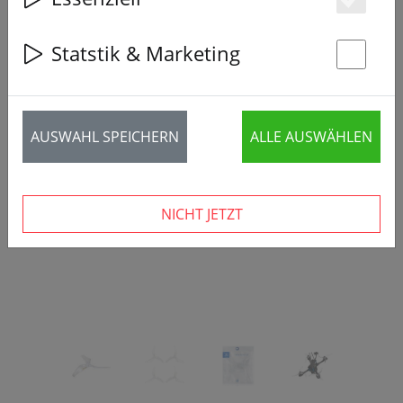
Es
Statstik & Marketing
St
‹
›
AUSWAHL SPEICHERN
ALLE AUSWÄHLEN
NICHT JETZT