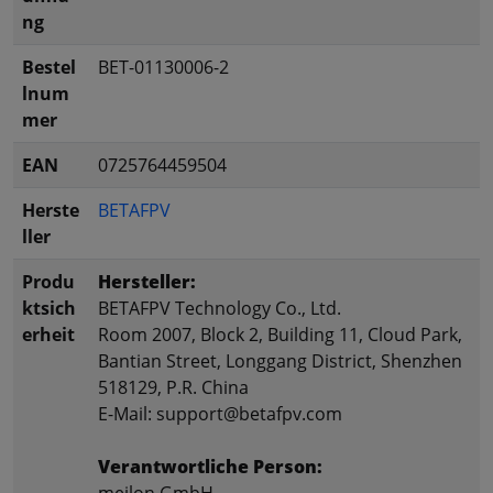
ng
Bestel
BET-01130006-2
lnum
mer
EAN
0725764459504
Herste
BETAFPV
ller
Produ
Hersteller:
ktsich
BETAFPV Technology Co., Ltd.
erheit
Room 2007, Block 2, Building 11, Cloud Park,
Bantian Street, Longgang District, Shenzhen
518129, P.R. China
E-Mail: support@betafpv.com
Verantwortliche Person:
meilon GmbH