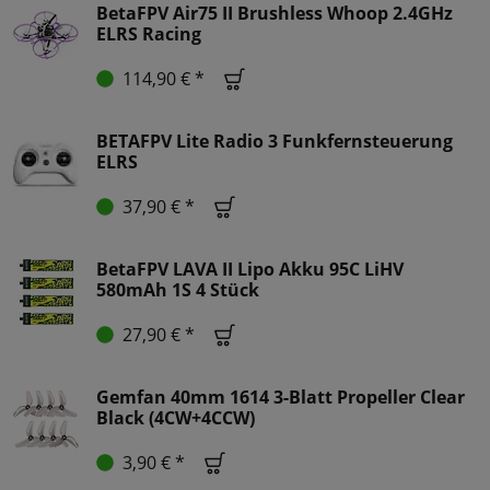
BetaFPV Air75 II Brushless Whoop 2.4GHz
ELRS Racing
114,90 € *
BETAFPV Lite Radio 3 Funkfernsteuerung
ELRS
37,90 € *
BetaFPV LAVA II Lipo Akku 95C LiHV
580mAh 1S 4 Stück
27,90 € *
Gemfan 40mm 1614 3-Blatt Propeller Clear
Black (4CW+4CCW)
3,90 € *