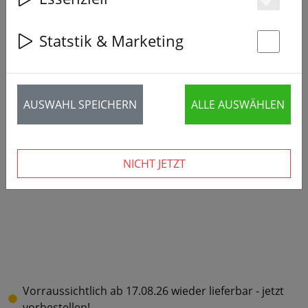
Es
Statstik & Marketing
St
AUSWAHL SPEICHERN
ALLE AUSWÄHLEN
NICHT JETZT
Vorraussichtlich ab 17.08.26 wieder lieferbar - jetzt
vorbestellen!