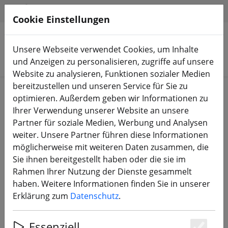
HILFE & SUPPORT
DE
Cookie Einstellungen
Unsere Webseite verwendet Cookies, um Inhalte
Produkte suchen
und Anzeigen zu personalisieren, zugriffe auf unsere
Website zu analysieren, Funktionen sozialer Medien
bereitzustellen und unseren Service für Sie zu
Start
Akkus
Ladezubehör
optimieren. Außerdem geben wir Informationen zu
Ihrer Verwendung unserer Website an unsere
Partner für soziale Medien, Werbung und Analysen
weiter. Unsere Partner führen diese Informationen
möglicherweise mit weiteren Daten zusammen, die
BetaFPV BT2.0 U Pigtail Kabel
Sie ihnen bereitgestellt haben oder die sie im
40mm Micro FPV Akku Anschluss 6
Rahmen Ihrer Nutzung der Dienste gesammelt
Stück
haben. Weitere Informationen finden Sie in unserer
Erklärung zum
Datenschutz
.
Essenziell