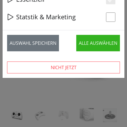
Es
Statstik & Marketing
St
‹
›
AUSWAHL SPEICHERN
ALLE AUSWÄHLEN
NICHT JETZT