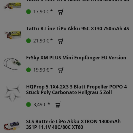
17,90 € *
Tattu R-Line LiPo Akku 95C XT30 750mAh 4S
21,90 € *
FrSky XM PLUS Mini Empfänger EU Version
19,90 € *
HQProp 5.1X4.2X3 3 Blatt Propeller POPO 4
Stück Poly Carbonate Hellgrau 5 Zoll
3,49 € *
SLS Batterie LiPo Akku XTRON 1300mAh
3S1P 11,1V 40C/80C XT60