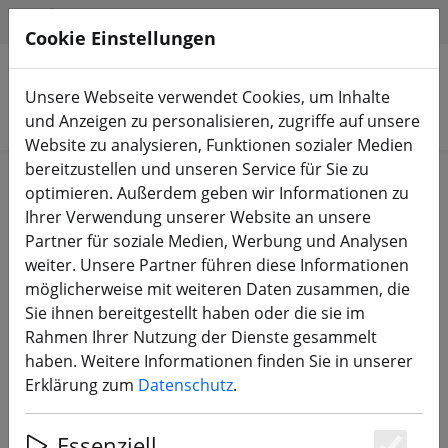
HILFE & SUPPORT
DE
Cookie Einstellungen
Unsere Webseite verwendet Cookies, um Inhalte
Produkte suchen
und Anzeigen zu personalisieren, zugriffe auf unsere
Website zu analysieren, Funktionen sozialer Medien
bereitzustellen und unseren Service für Sie zu
Start
Equipment
RC Fernsteuerung
RC-Sender
optimieren. Außerdem geben wir Informationen zu
Ihrer Verwendung unserer Website an unsere
Partner für soziale Medien, Werbung und Analysen
weiter. Unsere Partner führen diese Informationen
möglicherweise mit weiteren Daten zusammen, die
BETAFPV Lite Radio 3
Sie ihnen bereitgestellt haben oder die sie im
Funkfernsteuerung
Rahmen Ihrer Nutzung der Dienste gesammelt
haben. Weitere Informationen finden Sie in unserer
Erklärung zum
Datenschutz
.
14% SPAREN
Essenziell