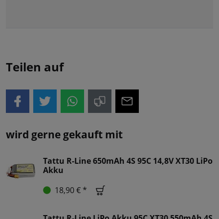
Teilen auf
wird gerne gekauft mit
Tattu R-Line 650mAh 4S 95C 14,8V XT30 LiPo
Akku
18,90 € *
Tattu R-Line LiPo Akku 95C XT30 550mAh 4S