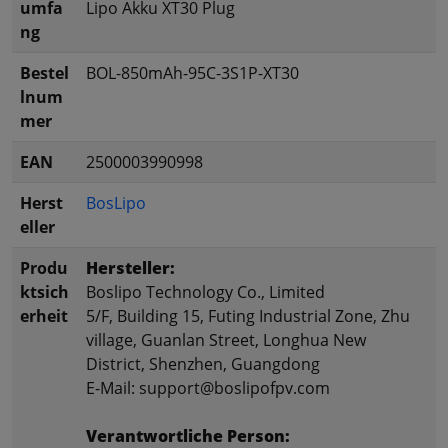
umfa
Lipo Akku XT30 Plug
ng
Bestel
BOL-850mAh-95C-3S1P-XT30
lnum
mer
EAN
2500003990998
Herst
BosLipo
eller
Produ
Hersteller:
ktsich
Boslipo Technology Co., Limited
erheit
5/F, Building 15, Futing Industrial Zone, Zhu
village, Guanlan Street, Longhua New
District, Shenzhen, Guangdong
E-Mail: support@boslipofpv.com
Verantwortliche Person: