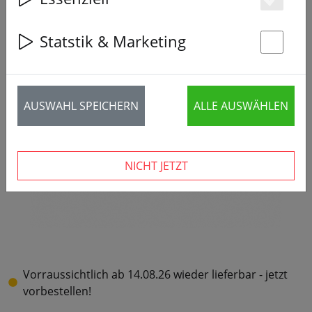
Es
Statstik & Marketing
St
AUSWAHL SPEICHERN
ALLE AUSWÄHLEN
NICHT JETZT
Vorraussichtlich ab 14.08.26 wieder lieferbar - jetzt
vorbestellen!