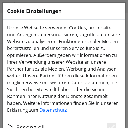
HILFE & SUPPORT
DE
Cookie Einstellungen
Unsere Webseite verwendet Cookies, um Inhalte
Produkte suchen
und Anzeigen zu personalisieren, zugriffe auf unsere
Website zu analysieren, Funktionen sozialer Medien
bereitzustellen und unseren Service für Sie zu
Start
Akkus
LiPo Akku
optimieren. Außerdem geben wir Informationen zu
Ihrer Verwendung unserer Website an unsere
Partner für soziale Medien, Werbung und Analysen
weiter. Unsere Partner führen diese Informationen
möglicherweise mit weiteren Daten zusammen, die
BosLipo P7 Batterie 850mAh 11,1V
Sie ihnen bereitgestellt haben oder die sie im
3S 95C Lipo Akku XT30 Plug
Rahmen Ihrer Nutzung der Dienste gesammelt
haben. Weitere Informationen finden Sie in unserer
Erklärung zum
Datenschutz
.
Essenziell