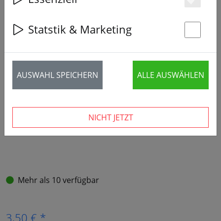
Es
Statstik & Marketing
St
AUSWAHL SPEICHERN
ALLE AUSWÄHLEN
NICHT JETZT
Mehr als 10 verfügbar
3,50 € *