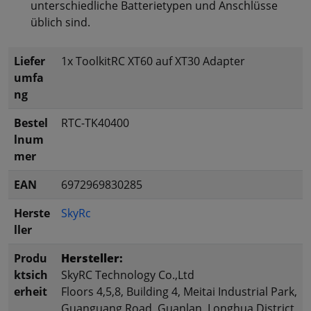
unterschiedliche Batterietypen und Anschlüsse
üblich sind.
Liefer
1x ToolkitRC XT60 auf XT30 Adapter
umfa
ng
Bestel
RTC-TK40400
lnum
mer
EAN
6972969830285
Herste
SkyRc
ller
Produ
Hersteller:
ktsich
SkyRC Technology Co.,Ltd
erheit
Floors 4,5,8, Building 4, Meitai Industrial Park,
Guanguang Road, Guanlan, Longhua District,