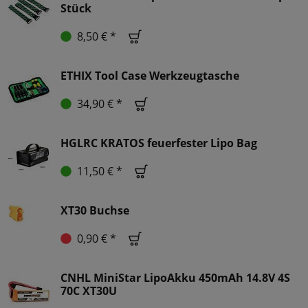
Stück
8,50 € *
ETHIX Tool Case Werkzeugtasche
34,90 € *
HGLRC KRATOS feuerfester Lipo Bag
11,50 € *
XT30 Buchse
0,90 € *
CNHL MiniStar LipoAkku 450mAh 14.8V 4S
70C XT30U