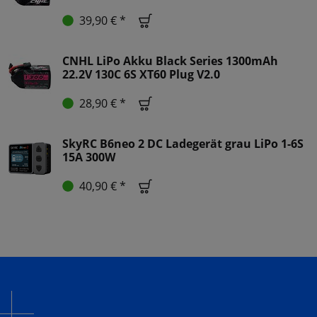
39,90 € *
CNHL LiPo Akku Black Series 1300mAh
22.2V 130C 6S XT60 Plug V2.0
28,90 € *
SkyRC B6neo 2 DC Ladegerät grau LiPo 1-6S
15A 300W
40,90 € *