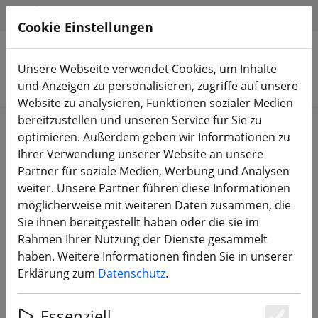
HILFE & SUPPORT
DE
Cookie Einstellungen
Unsere Webseite verwendet Cookies, um Inhalte
Produkte suchen
und Anzeigen zu personalisieren, zugriffe auf unsere
Website zu analysieren, Funktionen sozialer Medien
bereitzustellen und unseren Service für Sie zu
Start
FPV Drohnen
RTF, BNF & PNP
optimieren. Außerdem geben wir Informationen zu
Ihrer Verwendung unserer Website an unsere
Partner für soziale Medien, Werbung und Analysen
weiter. Unsere Partner führen diese Informationen
möglicherweise mit weiteren Daten zusammen, die
DeepSpace Seeker 5 DC DJI O4 Pro 5
Sie ihnen bereitgestellt haben oder die sie im
Zoll FPV Drohne 6S PNP GPS
Rahmen Ihrer Nutzung der Dienste gesammelt
haben. Weitere Informationen finden Sie in unserer
Erklärung zum
Datenschutz
.
Essenziell