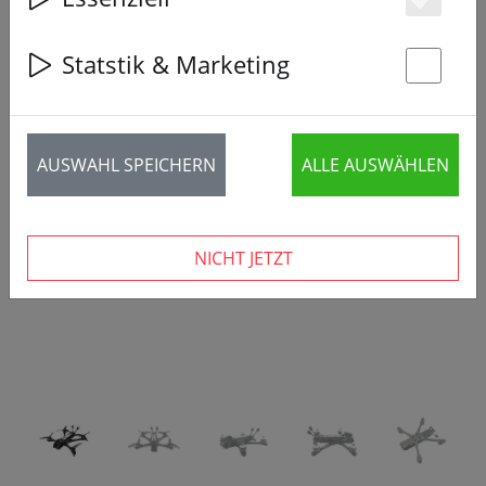
Es
Statstik & Marketing
St
‹
›
AUSWAHL SPEICHERN
ALLE AUSWÄHLEN
NICHT JETZT