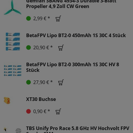
Gemfan SBANG 4934-3 Durable 3-Blatt
Propeller 4,9 Zoll CW Green
2,99 € *
BetaFPV Lipo BT2-0 450mAh 1S 30C 4 Stück
20,90 € *
BetaFPV Lipo BT2-0 300mAh 1S 30C HV 8
Stück
27,90 € *
XT30 Buchse
0,90 € *
TBS Unify Pro Race 5.8 GHz HV Hochvolt FPV