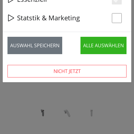
Es
Statstik & Marketing
St
‹
›
AUSWAHL SPEICHERN
ALLE AUSWÄHLEN
NICHT JETZT