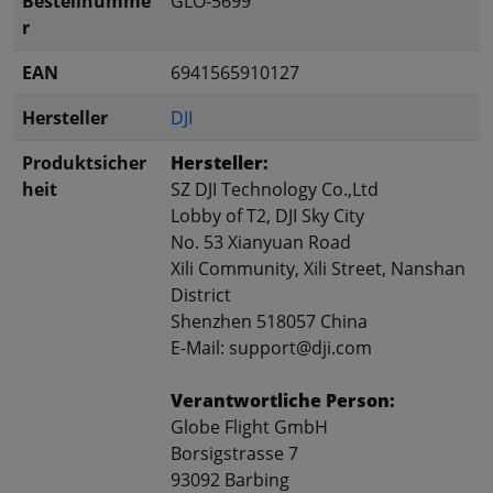
Bestellnumme
GLO-5699
r
EAN
6941565910127
Hersteller
DJI
Produktsicher
Hersteller:
heit
SZ DJI Technology Co.,Ltd
Lobby of T2, DJI Sky City
No. 53 Xianyuan Road
Xili Community, Xili Street, Nanshan
District
Shenzhen 518057 China
E-Mail: support@dji.com
Verantwortliche Person:
Globe Flight GmbH
Borsigstrasse 7
93092 Barbing