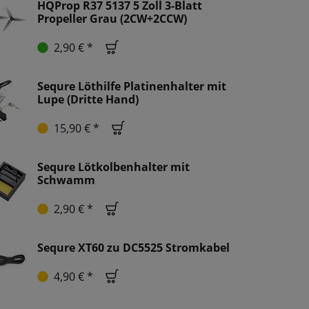
HQProp R37 5137 5 Zoll 3-Blatt
Propeller Grau (2CW+2CCW)
2,90 € *
Sequre Löthilfe Platinenhalter mit
Lupe (Dritte Hand)
15,90 € *
Sequre Lötkolbenhalter mit
Schwamm
2,90 € *
Sequre XT60 zu DC5525 Stromkabel
4,90 € *