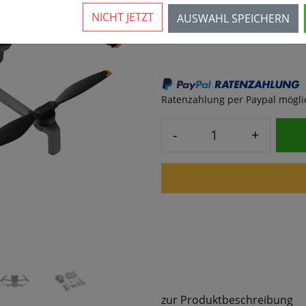
NICHT JETZT
AUSWAHL SPEICHERN
799,00 € *
›
Ratenzahlung per Paypal möglich
-
+
zur Produktbeschreibung