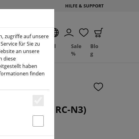
HILFE & SUPPORT
DE
, zugriffe auf unsere
Service für Sie zu
Deal
Basil
Sale
Blo
ebsite an unsere
(aktuelle Seite)
Depot
FPV
%
g
n diese
itgestellt haben
nformationen finden
 Drohne (DJI RC-N3)
Essenziell
Statstik & Marketing