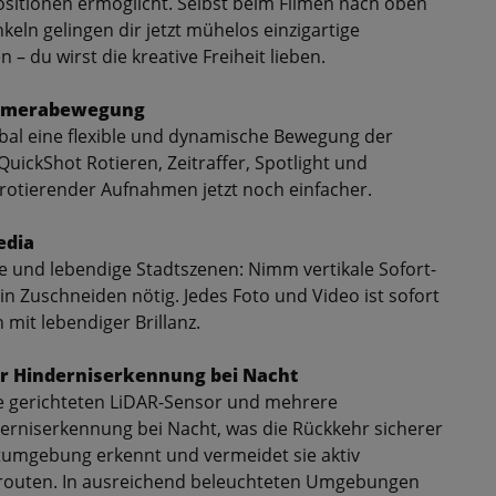
sitionen ermöglicht. Selbst beim Filmen nach oben
ln gelingen dir jetzt mühelos einzigartige
– du wirst die kreative Freiheit lieben.
 Kamerabewegung
mbal eine flexible und dynamische Bewegung der
uickShot Rotieren, Zeitraffer, Spotlight und
rotierender Aufnahmen jetzt noch einfacher.
edia
e und lebendige Stadtszenen: Nimm vertikale Sofort-
ein Zuschneiden nötig. Jedes Foto und Video ist sofort
 mit lebendiger Brillanz.
er Hinderniserkennung bei Nacht
ne gerichteten LiDAR-Sensor und mehrere
derniserkennung bei Nacht, was die Rückkehr sicherer
dtumgebung erkennt und vermeidet sie aktiv
rrouten. In ausreichend beleuchteten Umgebungen