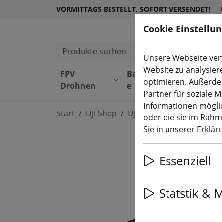
VORMITTAGS BESTELLT, SOFORT VERSENDET!
Cookie Einstellu
Produkte suchen
Unsere Webseite verw
Website zu analysier
FPV
Bauteil
Equipmen
optimieren. Außerde
Drohnen
e
t
Partner für soziale 
Informationen möglic
Start
DJI Shop
DJI Drohnen
oder die sie im Rah
Sie in unserer Erklä
Essenziell
Statstik & 