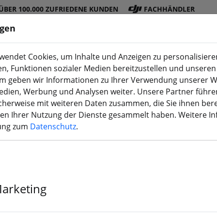
ÜBER 100.000 ZUFRIEDENE KUNDEN
FACHHÄNDLER
ngen
endet Cookies, um Inhalte und Anzeigen zu personalisieren
en, Funktionen sozialer Medien bereitzustellen und unseren 
DJI
Akku
Propelle
Zubehö
3D
m geben wir Informationen zu Ihrer Verwendung unserer W
Shop
s
r
r
Druck
Medien, Werbung und Analysen weiter. Unsere Partner führe
herweise mit weiteren Daten zusammen, die Sie ihnen bere
men Ihrer Nutzung der Dienste gesammelt haben. Weitere I
rung zum
Datenschutz
.
DJI Mini 5 Pro
Marketing
Mehr als 10 verfügbar