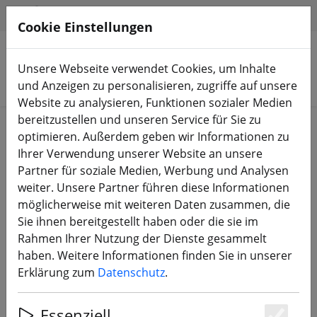
HILFE & SUPPORT
DE
Cookie Einstellungen
Unsere Webseite verwendet Cookies, um Inhalte
Produkte suchen
und Anzeigen zu personalisieren, zugriffe auf unsere
Website zu analysieren, Funktionen sozialer Medien
bereitzustellen und unseren Service für Sie zu
Start
DJI Shop
DJI FPV HD System
optimieren. Außerdem geben wir Informationen zu
Ihrer Verwendung unserer Website an unsere
Partner für soziale Medien, Werbung und Analysen
weiter. Unsere Partner führen diese Informationen
möglicherweise mit weiteren Daten zusammen, die
DJI Neo 2 Digitaler
Sie ihnen bereitgestellt haben oder die sie im
Sendeempfänger
Rahmen Ihrer Nutzung der Dienste gesammelt
haben. Weitere Informationen finden Sie in unserer
Erklärung zum
Datenschutz
.
Essenziell