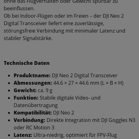
ohne das Flugverhalten oder Gewicht spürbar zu
beeinflussen.
Ob bei Indoor-Flügen oder im Freien – der DJI Neo 2
Digital Transceiver liefert eine zuverlässige,
störungsfreie Verbindung mit minimaler Latenz und
stabiler Signalstärke.
Technische Daten
Produktname:
DJI Neo 2 Digital Transceiver
Abmessungen:
44.6 × 27 × 44.6 mm (L × B × H)
Gewicht:
ca. 9 g
Funktion:
Stabile digitale Video- und
Datenübertragung
Kompatibilität:
DJI Neo 2
Verbindung:
Direkte Integration mit DJI Goggles N3
oder RC Motion 3
Latenz:
Ultra-niedrig, optimiert für FPV-Flug