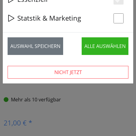
Es
Statstik & Marketing
‹
›
St
AUSWAHL SPEICHERN
ALLE AUSWÄHLEN
NICHT JETZT
Mehr als 10 verfügbar
21,00 € *