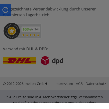
Ausgezeichnete Versandabwicklung durch unseren
optimierten Lagerbetrieb.
Versand mit DHL & DPD:
© 2012-2026 meilon GmbH
Impressum
AGB
Datenschutz
* Alle Preise sind inkl. Mehrwertsteuer zzgl. Versandkosten
und ggf. Nachnahmegebühren, wenn nicht anders
beschrieben. ** Gilt für Bestellungen innerhalb Deutschlands