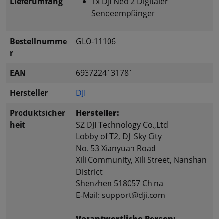
Lieferumfang
1x DJI Neo 2 Digitaler
Sendeempfänger
Bestellnumme
GLO-11106
r
EAN
6937224131781
Hersteller
DJI
Produktsicher
Hersteller:
heit
SZ DJI Technology Co.,Ltd
Lobby of T2, DJI Sky City
No. 53 Xianyuan Road
Xili Community, Xili Street, Nanshan
District
Shenzhen 518057 China
E-Mail: support@dji.com
Verantwortliche Person: