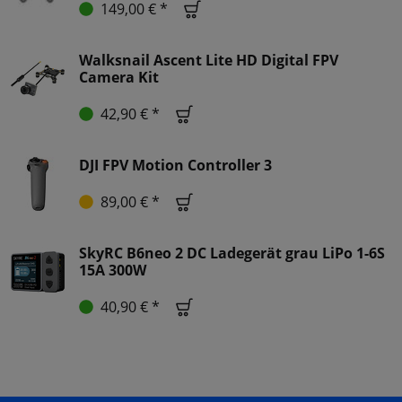
149,00 € *
Walksnail Ascent Lite HD Digital FPV
Camera Kit
42,90 € *
DJI FPV Motion Controller 3
89,00 € *
SkyRC B6neo 2 DC Ladegerät grau LiPo 1-6S
15A 300W
40,90 € *