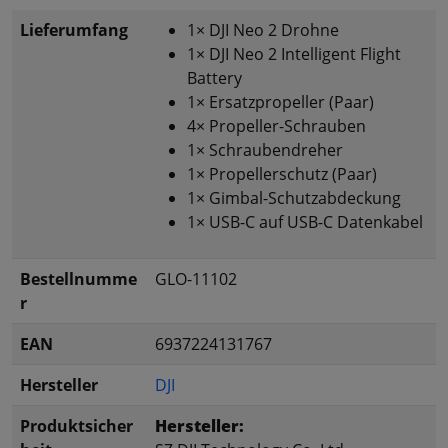
Lieferumfang
1× DJI Neo 2 Drohne
1× DJI Neo 2 Intelligent Flight
Battery
1× Ersatzpropeller (Paar)
4× Propeller-Schrauben
1× Schraubendreher
1× Propellerschutz (Paar)
1× Gimbal-Schutzabdeckung
1× USB-C auf USB-C Datenkabel
Bestellnumme
GLO-11102
r
EAN
6937224131767
Hersteller
DJI
Produktsicher
Hersteller: