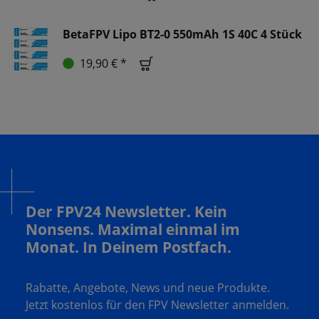
BetaFPV Lipo BT2-0 550mAh 1S 40C 4 Stück
19,90 € *
Der FPV24 Newsletter. Kein
Nonsens. Maximal einmal im
Monat. In Deinem Postfach.
Rabatte, Angebote, News und neue Produkte.
Jetzt kostenlos für den FPV Newsletter anmelden.