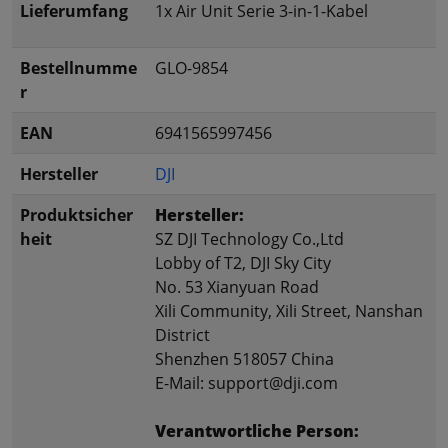
Lieferumfang
1x Air Unit Serie 3-in-1-Kabel
Bestellnumme
GLO-9854
r
EAN
6941565997456
Hersteller
DJI
Produktsicher
Hersteller:
heit
SZ DJI Technology Co.,Ltd
Lobby of T2, DJI Sky City
No. 53 Xianyuan Road
Xili Community, Xili Street, Nanshan
District
Shenzhen 518057 China
E-Mail: support@dji.com
Verantwortliche Person: