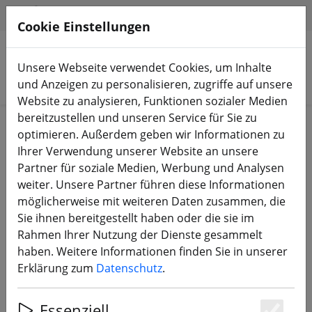
HILFE & SUPPORT
DE
Cookie Einstellungen
Unsere Webseite verwendet Cookies, um Inhalte
Produkte suchen
und Anzeigen zu personalisieren, zugriffe auf unsere
Website zu analysieren, Funktionen sozialer Medien
bereitzustellen und unseren Service für Sie zu
Start
DJI Shop
DJI Ersatzteile & Zubehör
optimieren. Außerdem geben wir Informationen zu
Ihrer Verwendung unserer Website an unsere
Partner für soziale Medien, Werbung und Analysen
weiter. Unsere Partner führen diese Informationen
möglicherweise mit weiteren Daten zusammen, die
DJI O4 Air Unit FPV Lufteinheit Pro
Sie ihnen bereitgestellt haben oder die sie im
3-in-1 Kabel
Rahmen Ihrer Nutzung der Dienste gesammelt
haben. Weitere Informationen finden Sie in unserer
Erklärung zum
Datenschutz
.
Essenziell