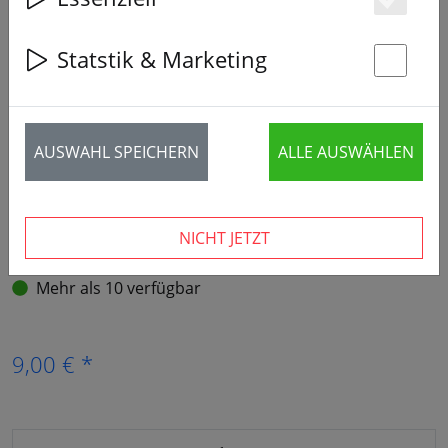
Es
Statstik & Marketing
St
AUSWAHL SPEICHERN
ALLE AUSWÄHLEN
NICHT JETZT
Mehr als 10 verfügbar
9,00 € *