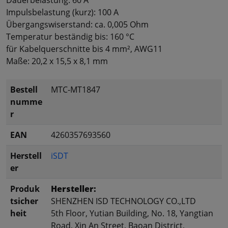
Impulsbelastung (kurz): 100 A
Übergangswiserstand: ca. 0,005 Ohm
Temperatur beständig bis: 160 °C
für Kabelquerschnitte bis 4 mm², AWG11
Maße: 20,2 x 15,5 x 8,1 mm
Bestell
MTC-MT1847
numme
r
EAN
4260357693560
Herstell
iSDT
er
Produk
Hersteller:
tsicher
SHENZHEN ISD TECHNOLOGY CO.,LTD
heit
5th Floor, Yutian Building, No. 18, Yangtian
Road, Xin An Street, Baoan District,