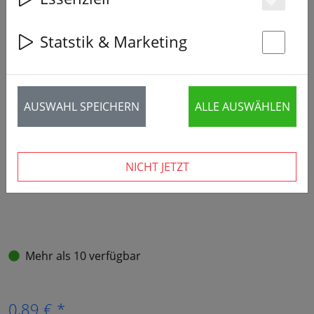
Es
Statstik & Marketing
St
AUSWAHL SPEICHERN
ALLE AUSWÄHLEN
NICHT JETZT
Mehr als 10 verfügbar
0,89 € *