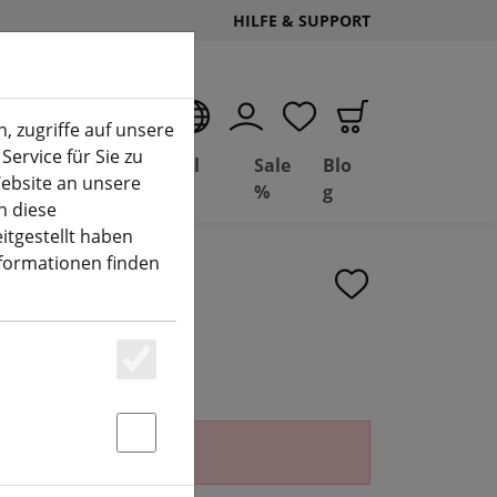
HILFE & SUPPORT
DE
, zugriffe auf unsere
Service für Sie zu
Deal
Basil
Sale
Blo
ebsite an unsere
(aktuelle Seite)
Depot
FPV
%
g
n diese
itgestellt haben
nformationen finden
ket Kamera
Essenziell
erhältlich.
Statstik & Marketing