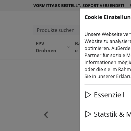
VORMITTAGS BESTELLT, SOFORT VERSENDET!
Cookie Einstellu
Produkte suchen
Unsere Webseite verw
Website zu analysier
FPV
Bauteil
Equipmen
optimieren. Außerde
Drohnen
e
t
Partner für soziale 
Informationen möglic
oder die sie im Rah
Sie in unserer Erklä
Essenziell
Statstik & 
‹