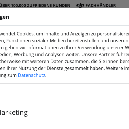
ÜBER 100.000 ZUFRIEDENE KUNDEN
FACHHÄNDLER
ngen
endet Cookies, um Inhalte und Anzeigen zu personalisieren
en, Funktionen sozialer Medien bereitzustellen und unseren 
DJI
Akku
Propelle
Zubehö
3D
m geben wir Informationen zu Ihrer Verwendung unserer W
Shop
s
r
r
Druck
Medien, Werbung und Analysen weiter. Unsere Partner führe
herweise mit weiteren Daten zusammen, die Sie ihnen bere
men Ihrer Nutzung der Dienste gesammelt haben. Weitere I
rung zum
Datenschutz
.
DJI Osmo Poc
Marketing
›
Der Artikel ist nicht mehr 