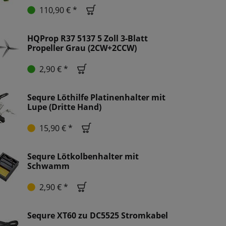
110,90 € *
HQProp R37 5137 5 Zoll 3-Blatt
Propeller Grau (2CW+2CCW)
2,90 € *
Sequre Löthilfe Platinenhalter mit
Lupe (Dritte Hand)
15,90 € *
Sequre Lötkolbenhalter mit
Schwamm
2,90 € *
Sequre XT60 zu DC5525 Stromkabel