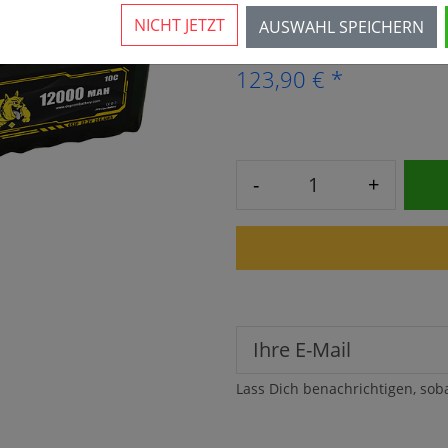
Derzeit vergriffen - bald 
NICHT JETZT
AUSWAHL SPEICHERN
123,90 € *
-
+
Lass Dich benachrichtigen, sob