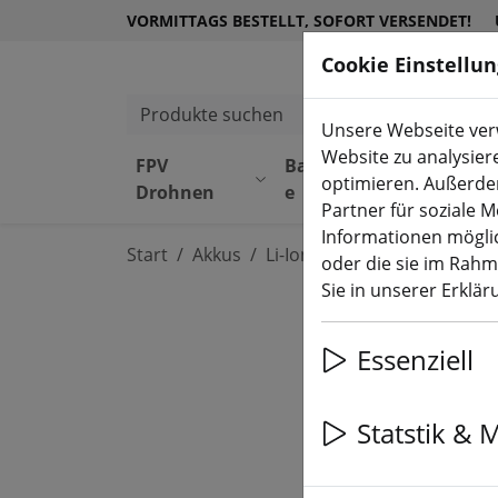
VORMITTAGS BESTELLT, SOFORT VERSENDET!
Cookie Einstellu
Produkte suchen
Unsere Webseite verw
Website zu analysier
FPV
Bauteil
Equipmen
optimieren. Außerde
Drohnen
e
t
Partner für soziale 
Informationen möglic
Start
Akkus
Li-Ion Akku Batterie
oder die sie im Rah
Sie in unserer Erklä
Essenziell
Statstik & 