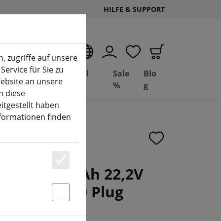
HILFE & SUPPORT
DE
, zugriffe auf unsere
Service für Sie zu
Deal
Basil
Sale
Blo
ebsite an unsere
(aktuelle Seite)
Depot
FPV
%
g
n diese
itgestellt haben
nformationen finden
rie 12000mAh 22,2V
Essenziell
on Akku XT90 Plug
Statstik & Marketing