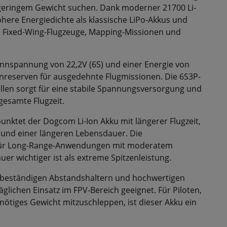
t geringem Gewicht suchen. Dank moderner 21700 Li-
höhere Energiedichte als klassische LiPo-Akkus und
, Fixed-Wing-Flugzeuge, Mapping-Missionen und
ennspannung von 22,2V (6S) und einer Energie von
nreserven für ausgedehnte Flugmissionen. Die 6S3P-
llen sorgt für eine stabile Spannungsversorgung und
gesamte Flugzeit.
nktet der Dogcom Li-Ion Akku mit längerer Flugzeit,
 und einer längeren Lebensdauer. Die
 für Long-Range-Anwendungen mit moderatem
r wichtiger ist als extreme Spitzenleistung.
beständigen Abstandshaltern und hochwertigen
glichen Einsatz im FPV-Bereich geeignet. Für Piloten,
nötiges Gewicht mitzuschleppen, ist dieser Akku ein