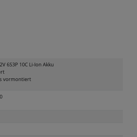
V 6S3P 10C Li-Ion Akku
rt
s vormontiert
0