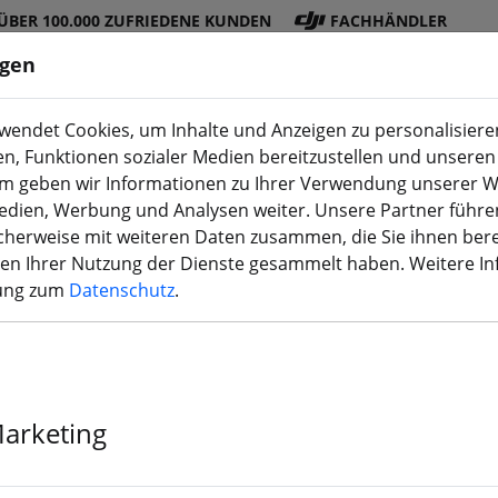
ÜBER 100.000 ZUFRIEDENE KUNDEN
FACHHÄNDLER
ngen
endet Cookies, um Inhalte und Anzeigen zu personalisieren
en, Funktionen sozialer Medien bereitzustellen und unseren 
DJI
Akku
Propelle
Zubehö
3D
m geben wir Informationen zu Ihrer Verwendung unserer W
Shop
s
r
r
Druck
Medien, Werbung und Analysen weiter. Unsere Partner führe
herweise mit weiteren Daten zusammen, die Sie ihnen bere
men Ihrer Nutzung der Dienste gesammelt haben. Weitere I
rung zum
Datenschutz
.
Dogcom Batte
6S3P 10C Li-i
Marketing