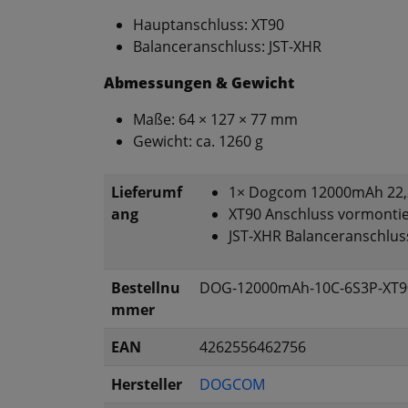
Hauptanschluss: XT90
Balanceranschluss: JST-XHR
Abmessungen & Gewicht
Maße: 64 × 127 × 77 mm
Gewicht: ca. 1260 g
Lieferumf
1× Dogcom 12000mAh 22,2
ang
XT90 Anschluss vormontie
JST-XHR Balanceranschlus
Bestellnu
DOG-12000mAh-10C-6S3P-XT9
mmer
EAN
4262556462756
Hersteller
DOGCOM