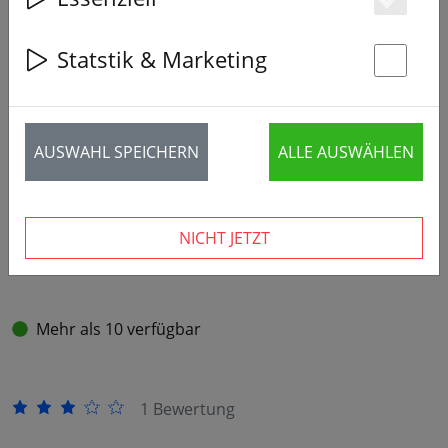
Es
Statstik & Marketing
‹
›
St
AUSWAHL SPEICHERN
ALLE AUSWÄHLEN
NICHT JETZT
Mehr als 10 verfügbar
1 Bewertung