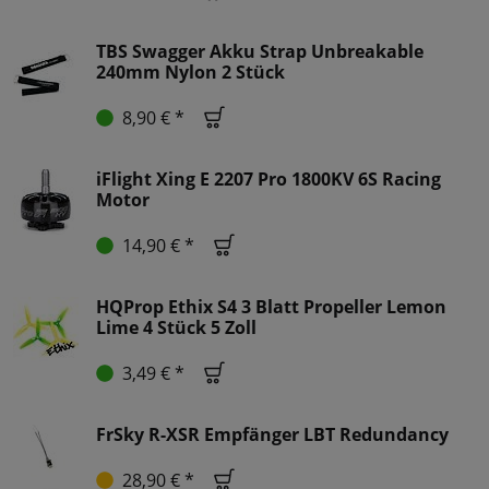
TBS Swagger Akku Strap Unbreakable
240mm Nylon 2 Stück
8,90 € *
iFlight Xing E 2207 Pro 1800KV 6S Racing
Motor
14,90 € *
HQProp Ethix S4 3 Blatt Propeller Lemon
Lime 4 Stück 5 Zoll
3,49 € *
FrSky R-XSR Empfänger LBT Redundancy
28,90 € *