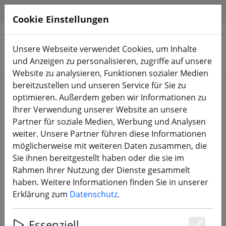
HILFE & SUPPORT
DE
Cookie Einstellungen
Unsere Webseite verwendet Cookies, um Inhalte
Produkte suchen
und Anzeigen zu personalisieren, zugriffe auf unsere
Website zu analysieren, Funktionen sozialer Medien
bereitzustellen und unseren Service für Sie zu
Start
Akkus
Ladezubehör
optimieren. Außerdem geben wir Informationen zu
Ihrer Verwendung unserer Website an unsere
Partner für soziale Medien, Werbung und Analysen
weiter. Unsere Partner führen diese Informationen
möglicherweise mit weiteren Daten zusammen, die
ETHIX Akku straps logo multiprint
Sie ihnen bereitgestellt haben oder die sie im
4 Stück
Rahmen Ihrer Nutzung der Dienste gesammelt
haben. Weitere Informationen finden Sie in unserer
Erklärung zum
Datenschutz
.
20% SPAREN
Essenziell