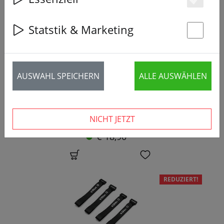
Es
Statstik & Marketing
St
AUSWAHL SPEICHERN
ALLE AUSWÄHLEN
Ethix Prop Tool 1.5
NICHT JETZT
€ 18,90 *
REDUZIERT!