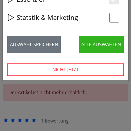
Es
‹
›
Statstik & Marketing
St
AUSWAHL SPEICHERN
ALLE AUSWÄHLEN
NICHT JETZT
Der Artikel ist nicht mehr erhältlich.
1 Bewertung