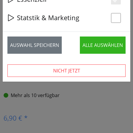
Es
‹
›
Statstik & Marketing
St
AUSWAHL SPEICHERN
ALLE AUSWÄHLEN
NICHT JETZT
Mehr als 10 verfügbar
6,90 € *