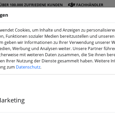
ÜBER 100.000 ZUFRIEDENE KUNDEN
FACHHÄNDLER
ngen
endet Cookies, um Inhalte und Anzeigen zu personalisieren
en, Funktionen sozialer Medien bereitzustellen und unseren 
DJI
Akku
Propelle
Zubehö
3D
m geben wir Informationen zu Ihrer Verwendung unserer W
Shop
s
r
r
Druck
Medien, Werbung und Analysen weiter. Unsere Partner führe
herweise mit weiteren Daten zusammen, die Sie ihnen bere
men Ihrer Nutzung der Dienste gesammelt haben. Weitere I
rung zum
Datenschutz
.
FlyFishRC Vol
Druck TPU vio
Marketing