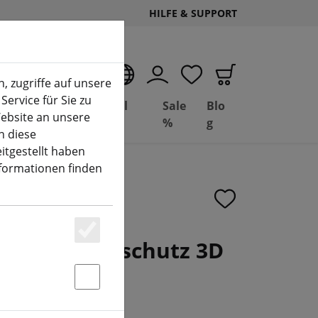
HILFE & SUPPORT
DE
, zugriffe auf unsere
Service für Sie zu
Deal
Basil
Sale
Blo
ebsite an unsere
(aktuelle Seite)
Depot
FPV
%
g
n diese
itgestellt haben
nformationen finden
ador 5 Frontschutz 3D
Essenziell
lett
Statstik & Marketing