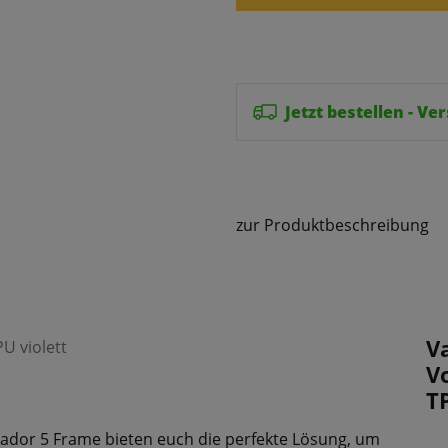
Jetzt bestellen - V
zur Produktbeschreibung
V
U violett
V
T
lador 5 Frame bieten euch die perfekte Lösung, um