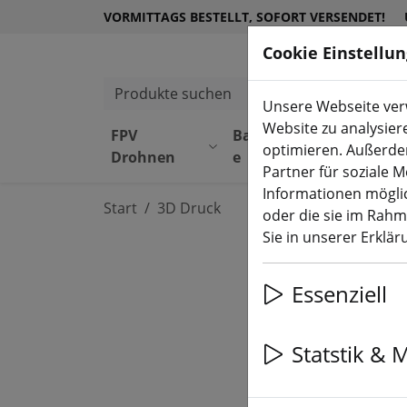
VORMITTAGS BESTELLT, SOFORT VERSENDET!
Cookie Einstellu
Produkte suchen
Unsere Webseite verw
Website zu analysier
FPV
Bauteil
Equipmen
optimieren. Außerde
Drohnen
e
t
Partner für soziale 
Informationen möglic
Start
3D Druck
oder die sie im Rah
Sie in unserer Erklä
Essenziell
Statstik & 