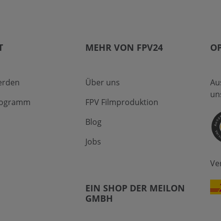
T
MEHR VON FPV24
O
erden
Über uns
Au
un
Programm
FPV Filmproduktion
Blog
Jobs
Ve
EIN SHOP DER MEILON
GMBH