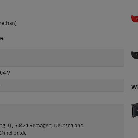
rethan)
me
04-V
w
4
ng 31, 53424 Remagen, Deutschland
t@meilon.de