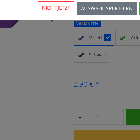
1 Stück verfügbar
NICHT JETZT
AUSWAHL SPEICHERN
›
VARIANTEN
Violett
Grü
Schwarz
2,90 € *
-
+