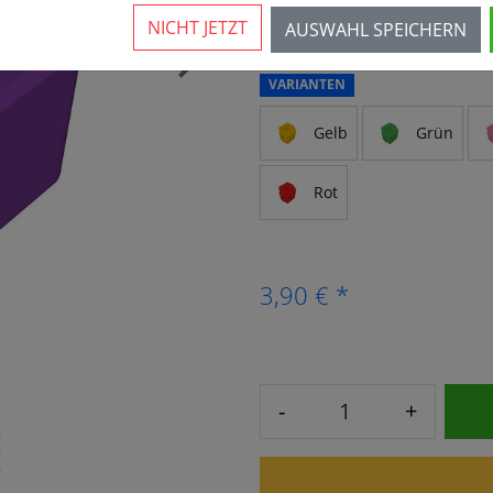
10 Stück verfügbar
NICHT JETZT
AUSWAHL SPEICHERN
›
VARIANTEN
Gelb
Grün
Rot
3,90 € *
-
+