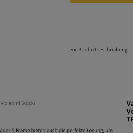
zur Produktbeschreibung
V
iolett (4 Stück)
V
T
lador 5 Frame bieten euch die perfekte Lösung, um