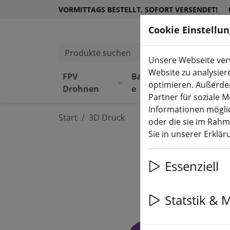
VORMITTAGS BESTELLT, SOFORT VERSENDET!
Cookie Einstellu
Produkte suchen
Unsere Webseite verw
Website zu analysier
FPV
Bauteil
Equipmen
optimieren. Außerde
Drohnen
e
t
Partner für soziale 
Informationen möglic
Start
3D Druck
oder die sie im Rah
Sie in unserer Erklä
Essenziell
Statstik & 