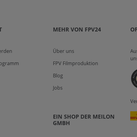
T
MEHR VON FPV24
O
erden
Über uns
Au
un
Programm
FPV Filmproduktion
Blog
Jobs
Ve
EIN SHOP DER MEILON
GMBH