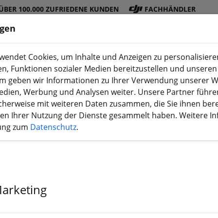
ÜBER 100.000 ZUFRIEDENE KUNDEN
FACHHÄNDLER
ngen
endet Cookies, um Inhalte und Anzeigen zu personalisieren
en, Funktionen sozialer Medien bereitzustellen und unseren 
DJI
Akku
Propelle
Zubehö
3D
m geben wir Informationen zu Ihrer Verwendung unserer W
Shop
s
r
r
Druck
Medien, Werbung und Analysen weiter. Unsere Partner führe
herweise mit weiteren Daten zusammen, die Sie ihnen bere
men Ihrer Nutzung der Dienste gesammelt haben. Weitere I
rung zum
Datenschutz
.
FlyFishRC Vol
Druck TPU viol
Marketing