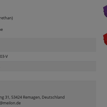
rethan)
me
03-V
2
ng 31, 53424 Remagen, Deutschland
t@meilon.de