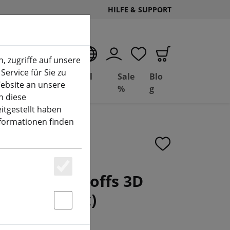
HILFE & SUPPORT
DE
, zugriffe auf unsere
Service für Sie zu
Deal
Basil
Sale
Blo
ebsite an unsere
(aktuelle Seite)
Depot
FPV
%
g
n diese
itgestellt haben
nformationen finden
ador 5 Standoffs 3D
Essenziell
ett (4 Stück)
Statstik & Marketing