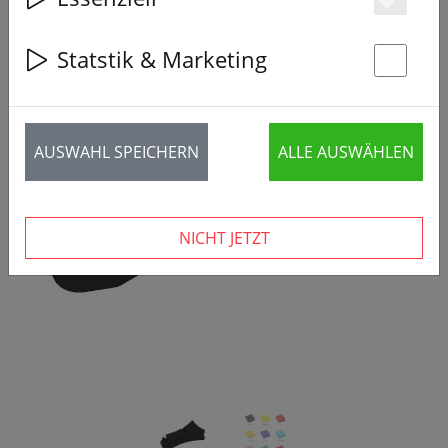
Es
Statstik & Marketing
St
AUSWAHL SPEICHERN
ALLE AUSWÄHLEN
‹
›
NICHT JETZT