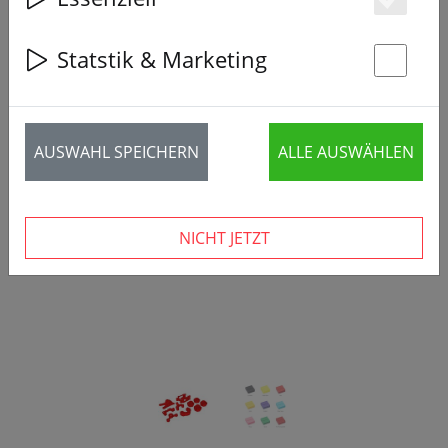
Es
Statstik & Marketing
St
‹
›
AUSWAHL SPEICHERN
ALLE AUSWÄHLEN
NICHT JETZT