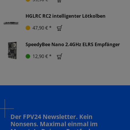
HGLRC RC2 intelligenter Lötkolben
47,90 € *
SpeedyBee Nano 2.4GHz ELRS Empfänger
12,90 € *
Der FPV24 Newsletter. Kein
Nonsens. Maximal einmal im