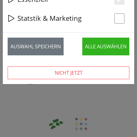
Es
Statstik & Marketing
St
‹
›
AUSWAHL SPEICHERN
ALLE AUSWÄHLEN
NICHT JETZT