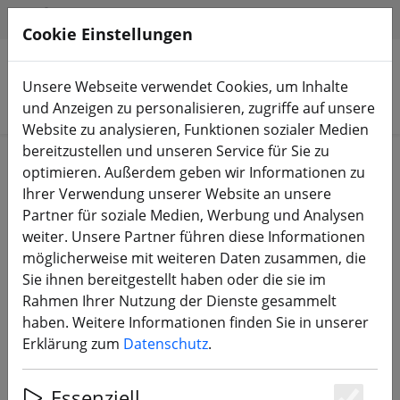
HILFE & SUPPORT
DE
Cookie Einstellungen
Unsere Webseite verwendet Cookies, um Inhalte
Produkte suchen
und Anzeigen zu personalisieren, zugriffe auf unsere
Website zu analysieren, Funktionen sozialer Medien
bereitzustellen und unseren Service für Sie zu
Start
3D Druck
optimieren. Außerdem geben wir Informationen zu
Ihrer Verwendung unserer Website an unsere
Partner für soziale Medien, Werbung und Analysen
weiter. Unsere Partner führen diese Informationen
möglicherweise mit weiteren Daten zusammen, die
iFlight AOS V5 DJI O4 Air Unit (Lite)
Sie ihnen bereitgestellt haben oder die sie im
Adapter Set 3D Druck TPU Grün
Rahmen Ihrer Nutzung der Dienste gesammelt
haben. Weitere Informationen finden Sie in unserer
Erklärung zum
Datenschutz
.
Essenziell