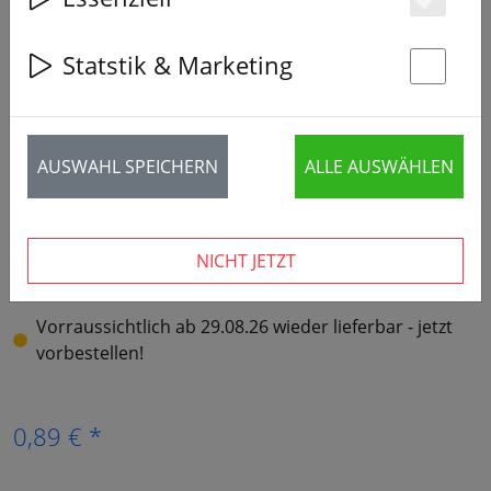
Es
‹
›
Statstik & Marketing
St
AUSWAHL SPEICHERN
ALLE AUSWÄHLEN
NICHT JETZT
Vorraussichtlich ab 29.08.26 wieder lieferbar - jetzt
vorbestellen!
0,89 € *