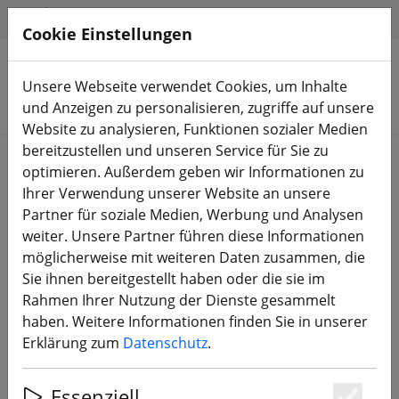
HILFE & SUPPORT
DE
Cookie Einstellungen
Unsere Webseite verwendet Cookies, um Inhalte
Produkte suchen
und Anzeigen zu personalisieren, zugriffe auf unsere
Website zu analysieren, Funktionen sozialer Medien
bereitzustellen und unseren Service für Sie zu
Start
Propeller
3 Zoll Propeller
optimieren. Außerdem geben wir Informationen zu
Ihrer Verwendung unserer Website an unsere
Partner für soziale Medien, Werbung und Analysen
weiter. Unsere Partner führen diese Informationen
möglicherweise mit weiteren Daten zusammen, die
Gemfan 3052 3x5,2 Flash 3 Blatt
Sie ihnen bereitgestellt haben oder die sie im
Propeller Rot 2xCW 2xCCW 3 Zoll
Rahmen Ihrer Nutzung der Dienste gesammelt
haben. Weitere Informationen finden Sie in unserer
Erklärung zum
Datenschutz
.
Essenziell