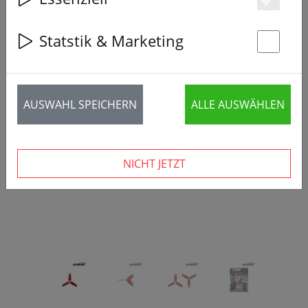
Es
Statstik & Marketing
St
‹
›
AUSWAHL SPEICHERN
ALLE AUSWÄHLEN
NICHT JETZT