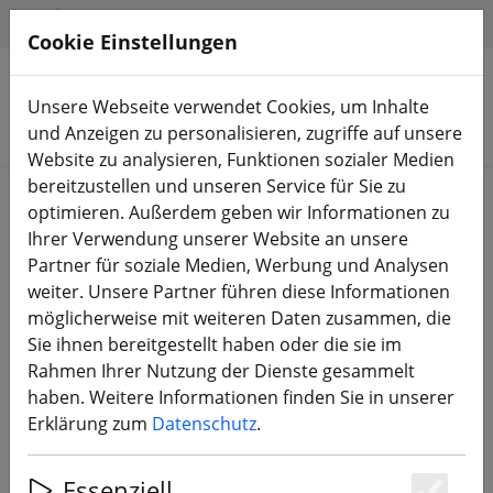
HILFE & SUPPORT
DE
Cookie Einstellungen
Unsere Webseite verwendet Cookies, um Inhalte
Produkte suchen
und Anzeigen zu personalisieren, zugriffe auf unsere
Website zu analysieren, Funktionen sozialer Medien
bereitzustellen und unseren Service für Sie zu
Start
Propeller
3 Zoll Propeller
optimieren. Außerdem geben wir Informationen zu
Ihrer Verwendung unserer Website an unsere
Partner für soziale Medien, Werbung und Analysen
weiter. Unsere Partner führen diese Informationen
möglicherweise mit weiteren Daten zusammen, die
Gemfan 3052 3x5.2 Flash 3 Blatt
Sie ihnen bereitgestellt haben oder die sie im
Propeller Gelb 2xCW 2xCCW 3 Zoll
Rahmen Ihrer Nutzung der Dienste gesammelt
haben. Weitere Informationen finden Sie in unserer
Erklärung zum
Datenschutz
.
Essenziell