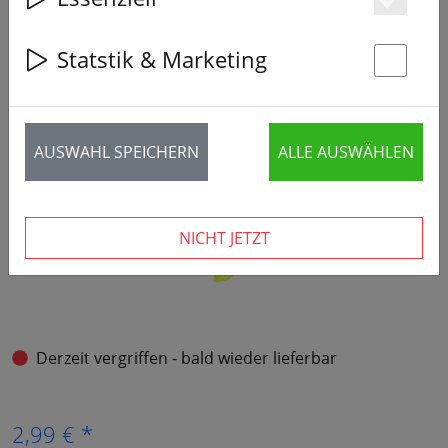
Es
Statstik & Marketing
St
AUSWAHL SPEICHERN
ALLE AUSWÄHLEN
NICHT JETZT
Derzeit vergriffen - bald wieder lieferbar
2,99 € *