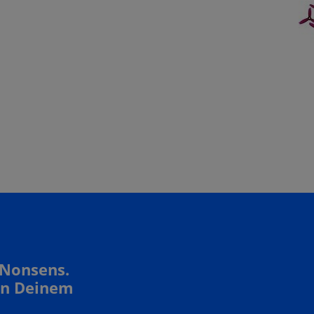
 Nonsens.
In Deinem