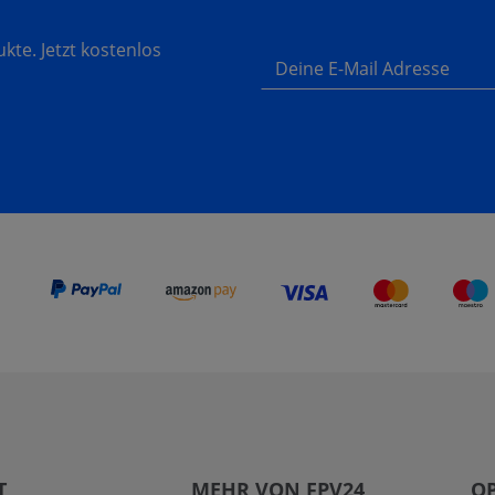
te. Jetzt kostenlos
Deine E-Mail Adresse
T
MEHR VON FPV24
O