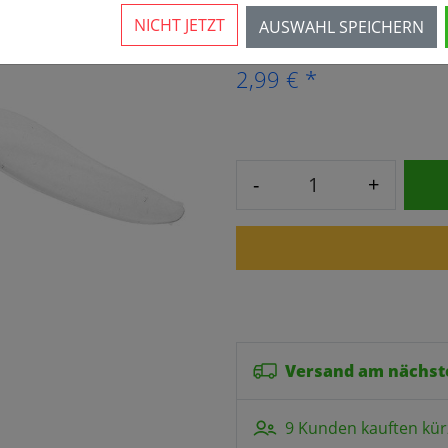
Mehr als 10 verfügbar
NICHT JETZT
AUSWAHL SPEICHERN
2,99 € *
-
+
Versand am nächst
9 Kunden kauften kür