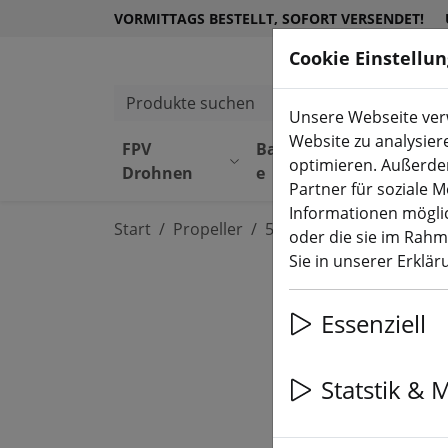
VORMITTAGS BESTELLT, SOFORT VERSENDET!
Cookie Einstellu
Produkte suchen
Unsere Webseite verw
Website zu analysier
FPV
Bauteil
Equipmen
optimieren. Außerde
Drohnen
e
t
Partner für soziale 
Informationen möglic
Start
Propeller
5 Zoll Propeller
oder die sie im Rah
Sie in unserer Erklä
Essenziell
Statstik & 