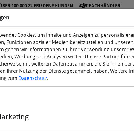
ÜBER 100.000 ZUFRIEDENE KUNDEN
FACHHÄNDLER
ngen
endet Cookies, um Inhalte und Anzeigen zu personalisieren
en, Funktionen sozialer Medien bereitzustellen und unseren 
DJI
Akku
Propelle
Zubehö
3D
m geben wir Informationen zu Ihrer Verwendung unserer W
Shop
s
r
r
Druck
Medien, Werbung und Analysen weiter. Unsere Partner führe
herweise mit weiteren Daten zusammen, die Sie ihnen bere
men Ihrer Nutzung der Dienste gesammelt haben. Weitere I
rung zum
Datenschutz
.
Gemfan 51499 
Propeller Kla
Marketing