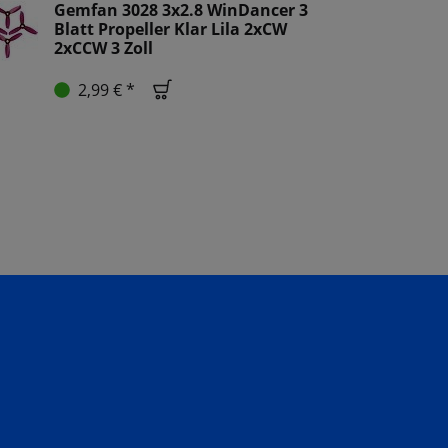
Gemfan 3028 3x2.8 WinDancer 3
Blatt Propeller Klar Lila 2xCW
2xCCW 3 Zoll
2,99 € *