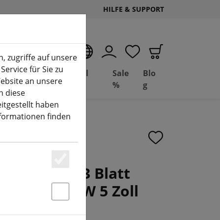
HILFE & SUPPORT
DE
, zugriffe auf unsere
Service für Sie zu
Deal
Basil
Sale
Blo
ebsite an unsere
(aktuelle Seite)
Depot
FPV
%
g
n diese
itgestellt haben
nformationen finden
Hurricane 3 Blatt
Essenziell
r 2xCW 2xCCW 5 Zoll
Statstik & Marketing