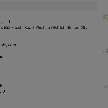
., Ltd
. 655 Xueshi Road, Yinzhou District, Ningbo City
obby.com
n:
de
8 0