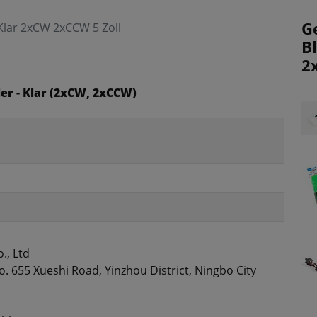
G
 Klar 2xCW 2xCCW 5 Zoll
Bl
2
ler - Klar (2xCW, 2xCCW)
., Ltd
. 655 Xueshi Road, Yinzhou District, Ningbo City