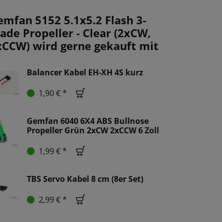
emfan 5152 5.1x5.2 Flash 3-
ade Propeller - Clear (2xCW,
xCCW) wird gerne gekauft mit
Balancer Kabel EH-XH 4S kurz
1,90 € *
Gemfan 6040 6X4 ABS Bullnose
Propeller Grün 2xCW 2xCCW 6 Zoll
1,99 € *
TBS Servo Kabel 8 cm (8er Set)
2,99 € *