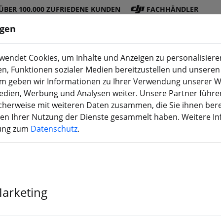
ÜBER 100.000 ZUFRIEDENE KUNDEN
FACHHÄNDLER
ngen
endet Cookies, um Inhalte und Anzeigen zu personalisieren
en, Funktionen sozialer Medien bereitzustellen und unseren 
DJI
Akku
Propelle
Zubehö
3D
m geben wir Informationen zu Ihrer Verwendung unserer W
Shop
s
r
r
Druck
Medien, Werbung und Analysen weiter. Unsere Partner führe
herweise mit weiteren Daten zusammen, die Sie ihnen bere
men Ihrer Nutzung der Dienste gesammelt haben. Weitere I
rung zum
Datenschutz
.
Gemfan 5152 5,
Propeller Kla
Marketing