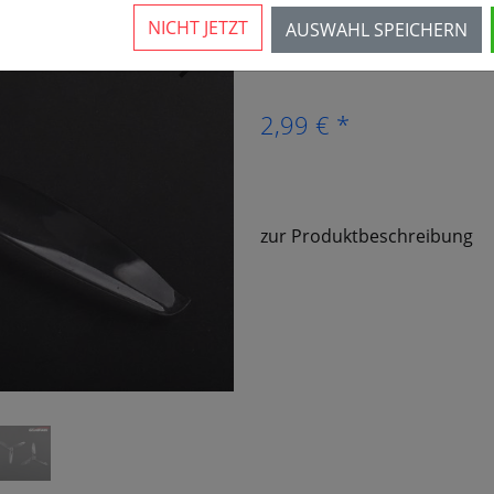
Der Artikel ist nicht mehr 
NICHT JETZT
AUSWAHL SPEICHERN
›
2,99 € *
zur Produktbeschreibung