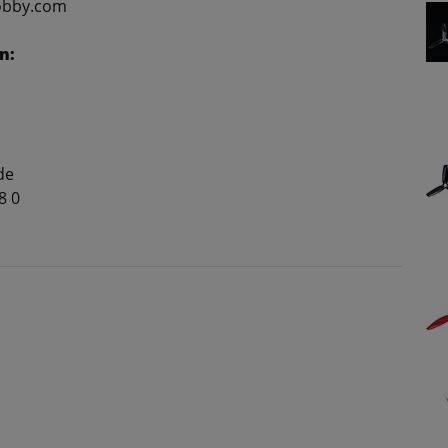
obby.com
n:
de
8 0