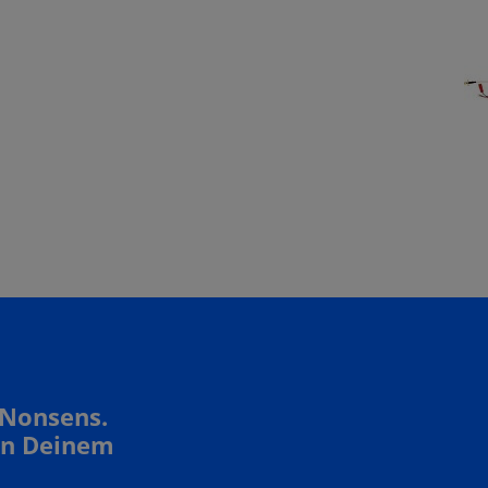
 Nonsens.
In Deinem