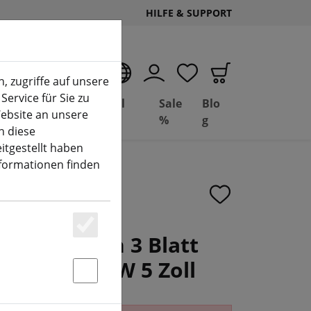
HILFE & SUPPORT
DE
, zugriffe auf unsere
Service für Sie zu
Deal
Basil
Sale
Blo
ebsite an unsere
(aktuelle Seite)
Depot
FPV
%
g
n diese
itgestellt haben
nformationen finden
1x5,2 Flash 3 Blatt
Essenziell
r 2xCW 2xCCW 5 Zoll
Statstik & Marketing