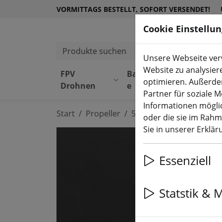
VORMITTAGS BESTELLT, SOFORT VERSENDET!
Cookie Einstellu
Produkte suchen
Unsere Webseite verw
Website zu analysier
FPV
Bauteil
Equipmen
optimieren. Außerde
Drohnen
e
t
Partner für soziale 
Informationen möglic
Start
Propeller
5 Zoll Propeller
oder die sie im Rah
Sie in unserer Erklä
Essenziell
Statstik & 