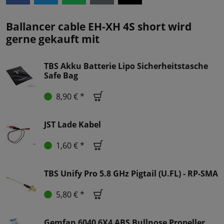
Ballancer cable EH-XH 4S short wird
gerne gekauft mit
TBS Akku Batterie Lipo Sicherheitstasche
Safe Bag
8,90 € *
JST Lade Kabel
1,60 € *
TBS Unify Pro 5.8 GHz Pigtail (U.FL) - RP-SMA
5,80 € *
Gemfan 6040 6X4 ABS Bullnose Propeller