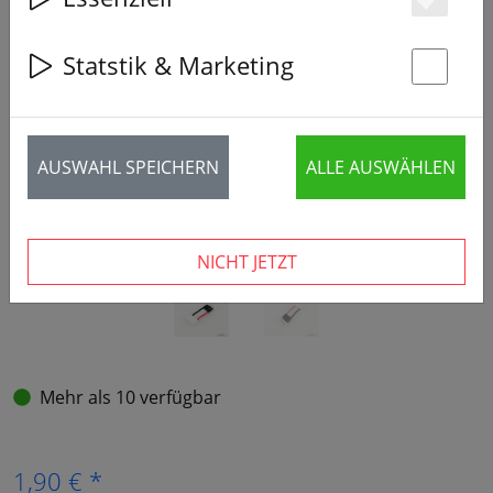
Es
Statstik & Marketing
‹
›
St
AUSWAHL SPEICHERN
ALLE AUSWÄHLEN
NICHT JETZT
Mehr als 10 verfügbar
1,90 € *