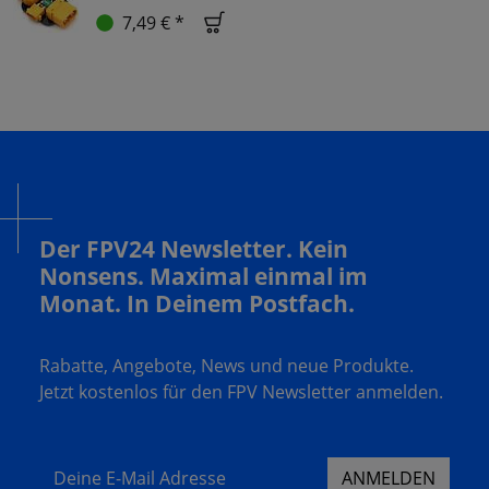
7,49 € *
Der FPV24 Newsletter. Kein
Nonsens. Maximal einmal im
Monat. In Deinem Postfach.
Rabatte, Angebote, News und neue Produkte.
Jetzt kostenlos für den FPV Newsletter anmelden.
Deine E-Mail Adresse
ANMELDEN