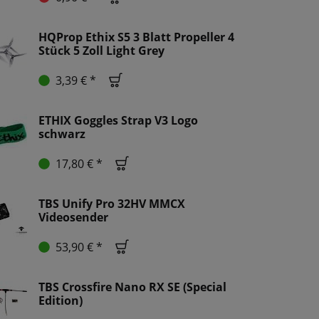
HQProp Ethix S5 3 Blatt Propeller 4
Stück 5 Zoll Light Grey
3,39 € *
ETHIX Goggles Strap V3 Logo
schwarz
17,80 € *
TBS Unify Pro 32HV MMCX
Videosender
53,90 € *
TBS Crossfire Nano RX SE (Special
Edition)