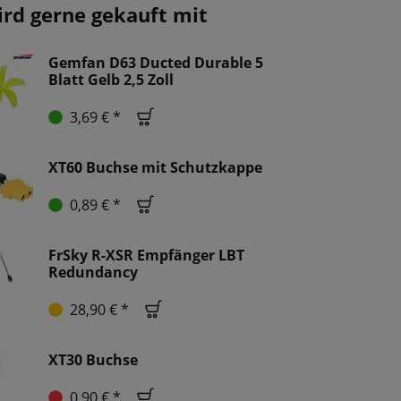
ird gerne gekauft mit
Gemfan D63 Ducted Durable 5
Blatt Gelb 2,5 Zoll
3,69 € *
XT60 Buchse mit Schutzkappe
0,89 € *
FrSky R-XSR Empfänger LBT
Redundancy
28,90 € *
XT30 Buchse
0,90 € *