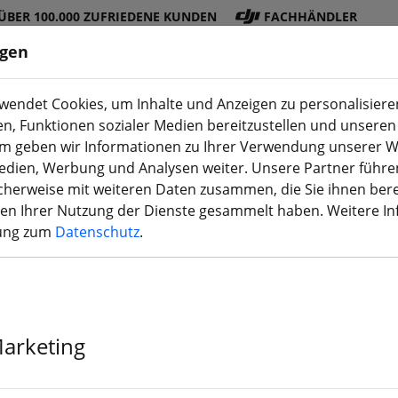
ÜBER 100.000 ZUFRIEDENE KUNDEN
FACHHÄNDLER
ngen
endet Cookies, um Inhalte und Anzeigen zu personalisieren
en, Funktionen sozialer Medien bereitzustellen und unseren 
DJI
Akku
Propelle
Zubehö
3D
m geben wir Informationen zu Ihrer Verwendung unserer W
Shop
s
r
r
Druck
Medien, Werbung und Analysen weiter. Unsere Partner führe
herweise mit weiteren Daten zusammen, die Sie ihnen bere
men Ihrer Nutzung der Dienste gesammelt haben. Weitere I
rung zum
Datenschutz
.
GEPRC CineLo
Analog PNP
Marketing