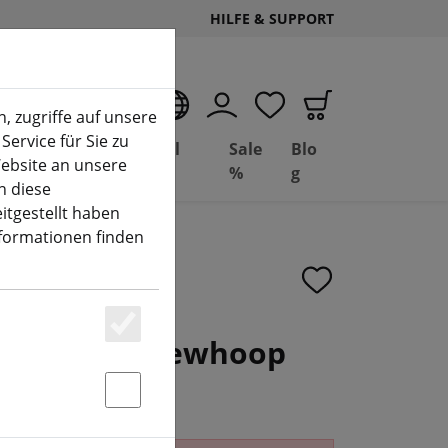
HILFE & SUPPORT
DE
, zugriffe auf unsere
Service für Sie zu
Deal
Basil
Sale
Blo
ebsite an unsere
(aktuelle Seite)
Depot
FPV
%
g
n diese
itgestellt haben
nformationen finden
g25 FPV Cinewhoop
Essenziell
Statstik & Marketing