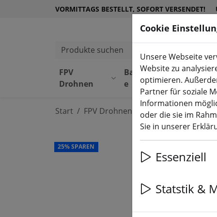
VORMITTAGS BESTELLT, SOFORT VERSENDET!
Cookie Einstellu
Produkte suchen
Unsere Webseite verw
Website zu analysier
FPV
Bauteil
Equipmen
optimieren. Außerde
Drohnen
e
t
Partner für soziale 
Informationen möglic
Start
FPV Drohnen
Cinewhoop
oder die sie im Rah
Sie in unserer Erklä
25% SPAREN
Essenziell
Statstik & 