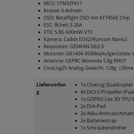
MCU: STM32F411
Kreisel: 6-Achsen
OSD: BetaFlight OSD mit AT7456E Chip
ESC: BLheli_S 20A
VTX: 5.8G 600mW VTX
Kamera: Caddx EOS2/Runcam Nano2
Requisiten: GEMFAN D63-3
Motoren: GR1404 4500kv(Aufgerüstete V
Antenne: GEPRC Momoda 5.8g RHCP
CineLog25 Analog Gewicht: 128g（Ohne
Lieferumfan
1x CineLog Quadcopter
g
4x D63-5 Propeller (Paa
1x GOPRO Lite 3D TPU S
2x EVA-Pad
2x Akku-Antirutschmatt
2x Batteriestrap
1x Schraubendreher