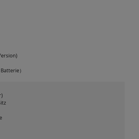
ersion)
 Batterie）
r)
itz
e