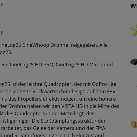
w
NP
NP
CineLog25 CineWhoop Drohne freigegeben. Alle
Log25.
h sein: CineLog25 HD PRO, CineLog25 HD Micro und
5 ist der leichte Quadcopter, der mit GoPro Lite
it beliebteste Rückwärtsschubdesign auf dem FPV-
nis des Propellers effektiv nutzen, um eine höhere
 der Drohne haben wir den VISTA HD in die Mitte des
 des Quadcopters in der Mitte liegt, der
ch ist geringer. Die Stoßdämpfungsstruktur der
arbeitet, das Gelee der Kamera und der FPV-
 4 und 5 Dämpfungsringe je nach Flugzustand