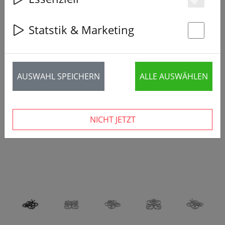
Es
Statstik & Marketing
St
‹
›
AUSWAHL SPEICHERN
ALLE AUSWÄHLEN
NICHT JETZT