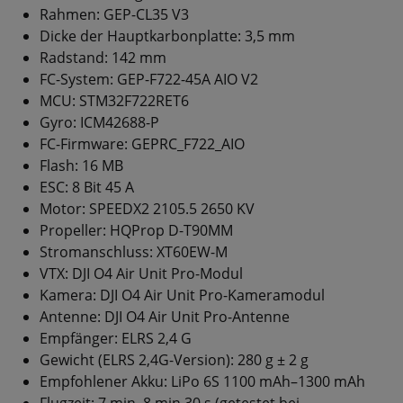
Rahmen: GEP-CL35 V3
Dicke der Hauptkarbonplatte: 3,5 mm
Radstand: 142 mm
FC-System: GEP-F722-45A AIO V2
MCU: STM32F722RET6
Gyro: ICM42688-P
FC-Firmware: GEPRC_F722_AIO
Flash: 16 MB
ESC: 8 Bit 45 A
Motor: SPEEDX2 2105.5 2650 KV
Propeller: HQProp D-T90MM
Stromanschluss: XT60EW-M
VTX: DJI O4 Air Unit Pro-Modul
Kamera: DJI O4 Air Unit Pro-Kameramodul
Antenne: DJI O4 Air Unit Pro-Antenne
Empfänger: ELRS 2,4 G
Gewicht (ELRS 2,4G-Version): 280 g ± 2 g
Empfohlener Akku: LiPo 6S 1100 mAh–1300 mAh
Flugzeit: 7 min–8 min 30 s (getestet bei