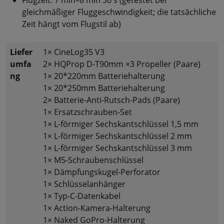
gleichmäßiger Fluggeschwindigkeit; die tatsächliche
Zeit hängt vom Flugstil ab)
Liefer
1× CineLog35 V3
umfa
2× HQProp D-T90mm ×3 Propeller (Paare)
ng
1× 20*220mm Batteriehalterung
1× 20*250mm Batteriehalterung
2× Batterie-Anti-Rutsch-Pads (Paare)
1× Ersatzschrauben-Set
1× L-förmiger Sechskantschlüssel 1,5 mm
1× L-förmiger Sechskantschlüssel 2 mm
1× L-förmiger Sechskantschlüssel 3 mm
1× M5-Schraubenschlüssel
1× Dämpfungskugel-Perforator
1× Schlüsselanhänger
1× Typ-C-Datenkabel
1× Action-Kamera-Halterung
1× Naked GoPro-Halterung