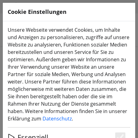
HILFE & SUPPORT
DE
Cookie Einstellungen
Unsere Webseite verwendet Cookies, um Inhalte
Produkte suchen
und Anzeigen zu personalisieren, zugriffe auf unsere
Website zu analysieren, Funktionen sozialer Medien
bereitzustellen und unseren Service für Sie zu
Start
FPV Drohnen
RTF, BNF & PNP
optimieren. Außerdem geben wir Informationen zu
Ihrer Verwendung unserer Website an unsere
Partner für soziale Medien, Werbung und Analysen
weiter. Unsere Partner führen diese Informationen
möglicherweise mit weiteren Daten zusammen, die
GEPRC CineLog35 V3 DJI O4 Pro 3.5
Sie ihnen bereitgestellt haben oder die sie im
Zoll FPV Drohne 2.4GHz ELRS
Rahmen Ihrer Nutzung der Dienste gesammelt
haben. Weitere Informationen finden Sie in unserer
Erklärung zum
Datenschutz
.
Essenziell