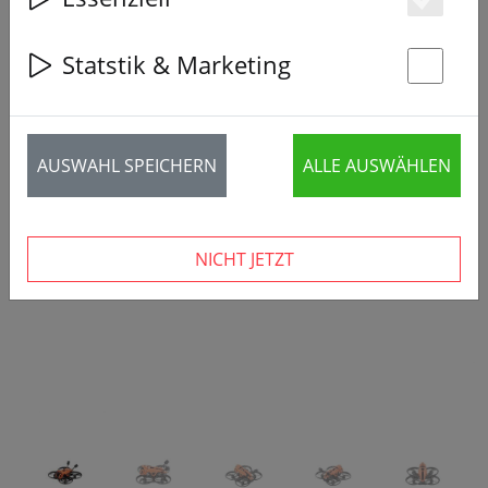
Es
Statstik & Marketing
St
AUSWAHL SPEICHERN
ALLE AUSWÄHLEN
‹
›
NICHT JETZT