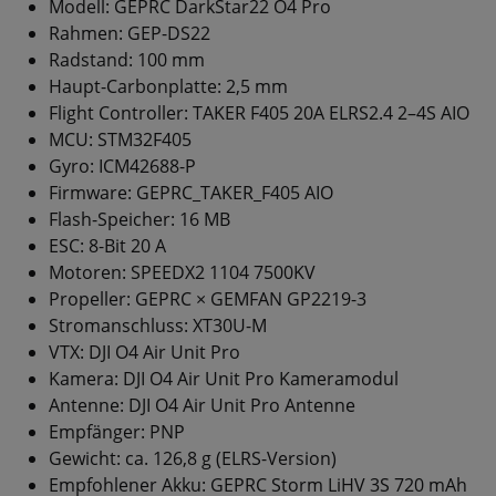
Modell: GEPRC DarkStar22 O4 Pro
Rahmen: GEP-DS22
Radstand: 100 mm
Haupt-Carbonplatte: 2,5 mm
Flight Controller: TAKER F405 20A ELRS2.4 2–4S AIO
MCU: STM32F405
Gyro: ICM42688-P
Firmware: GEPRC_TAKER_F405 AIO
Flash-Speicher: 16 MB
ESC: 8-Bit 20 A
Motoren: SPEEDX2 1104 7500KV
Propeller: GEPRC × GEMFAN GP2219-3
Stromanschluss: XT30U-M
VTX: DJI O4 Air Unit Pro
Kamera: DJI O4 Air Unit Pro Kameramodul
Antenne: DJI O4 Air Unit Pro Antenne
Empfänger: PNP
Gewicht: ca. 126,8 g (ELRS-Version)
Empfohlener Akku: GEPRC Storm LiHV 3S 720 mAh