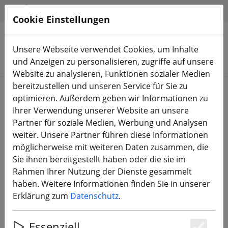
HILFE & SUPPORT
DE
Cookie Einstellungen
Unsere Webseite verwendet Cookies, um Inhalte
Produkte suchen
und Anzeigen zu personalisieren, zugriffe auf unsere
Website zu analysieren, Funktionen sozialer Medien
bereitzustellen und unseren Service für Sie zu
Start
FPV Drohnen
RTF, BNF & PNP
optimieren. Außerdem geben wir Informationen zu
Ihrer Verwendung unserer Website an unsere
Partner für soziale Medien, Werbung und Analysen
weiter. Unsere Partner führen diese Informationen
möglicherweise mit weiteren Daten zusammen, die
GEPRC DarkStar22 DJI O4 Pro
Sie ihnen bereitgestellt haben oder die sie im
CineWhoop Quadcopter Drohne 3S
Rahmen Ihrer Nutzung der Dienste gesammelt
PNP
haben. Weitere Informationen finden Sie in unserer
Erklärung zum
Datenschutz
.
Essenziell