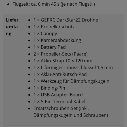
Flugzeit: ca. 6 min 45 s (je nach Flugstil)
Liefer
1 × GEPRC DarkStar22 Drohne
umfa
1 × Propellerschutz
ng
1 × Canopy
1 × Kameraabdeckung
1 × Battery Pad
2 × Propeller-Sets (Paare)
1 × Akku-Strap 10 × 120 mm
1 × L-förmiger Inbusschlüssel 1,5 mm
1 × Akku-Anti-Rutsch-Pad
1 × Werkzeug für Dämpfungskugeln
1 × Binding-Pin
1 × USB-Adapter-Board
1 × 5-Pin-Terminal-Kabel
Ersatzschrauben-Set (inkl.
Dämpfungskugeln und Schrauben)