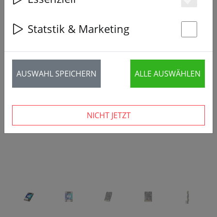
Es
Statstik & Marketing
St
‹
›
AUSWAHL SPEICHERN
ALLE AUSWÄHLEN
NICHT JETZT