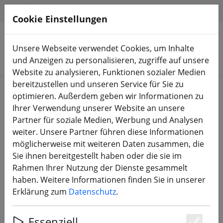
HILFE & SUPPORT
DE
Cookie Einstellungen
Unsere Webseite verwendet Cookies, um Inhalte
Produkte suchen
und Anzeigen zu personalisieren, zugriffe auf unsere
Website zu analysieren, Funktionen sozialer Medien
bereitzustellen und unseren Service für Sie zu
Start
Bauteile
RC Empfänger
optimieren. Außerdem geben wir Informationen zu
Ihrer Verwendung unserer Website an unsere
Partner für soziale Medien, Werbung und Analysen
weiter. Unsere Partner führen diese Informationen
möglicherweise mit weiteren Daten zusammen, die
GEPRC ELRS Nano DUAL 2.4G C3
Sie ihnen bereitgestellt haben oder die sie im
True Diversity Receiver
Rahmen Ihrer Nutzung der Dienste gesammelt
haben. Weitere Informationen finden Sie in unserer
Erklärung zum
Datenschutz
.
Essenziell