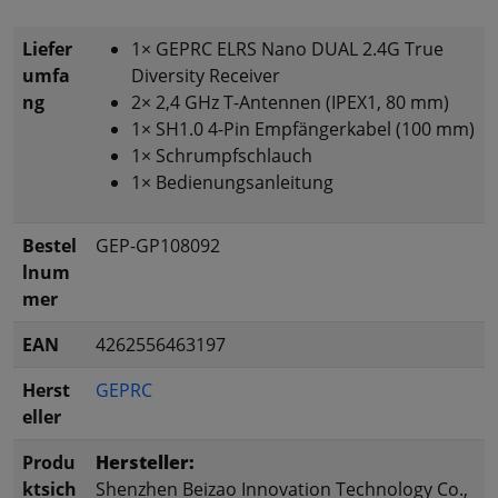
Liefer
1× GEPRC ELRS Nano DUAL 2.4G True
umfa
Diversity Receiver
ng
2× 2,4 GHz T-Antennen (IPEX1, 80 mm)
1× SH1.0 4-Pin Empfängerkabel (100 mm)
1× Schrumpfschlauch
1× Bedienungsanleitung
Bestel
GEP-GP108092
lnum
mer
EAN
4262556463197
Herst
GEPRC
eller
Produ
Hersteller:
ktsich
Shenzhen Beizao Innovation Technology Co.,