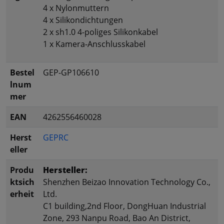
4 x Nylonmuttern
4 x Silikondichtungen
2 x sh1.0 4-poliges Silikonkabel
1 x Kamera-Anschlusskabel
Bestel
GEP-GP106610
lnum
mer
EAN
4262556460028
Herst
GEPRC
eller
Produ
Hersteller:
ktsich
Shenzhen Beizao Innovation Technology Co.,
erheit
Ltd.
C1 building,2nd Floor, DongHuan Industrial
Zone, 293 Nanpu Road, Bao An District,