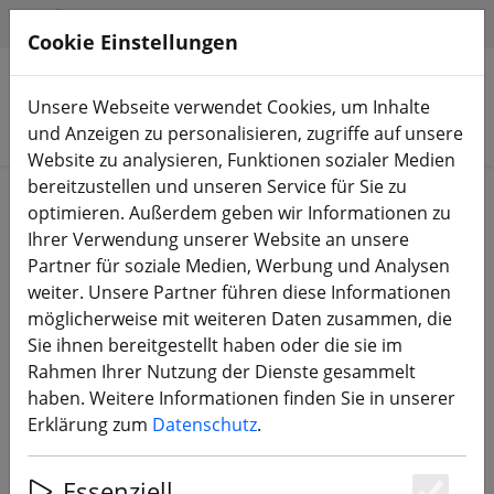
HILFE & SUPPORT
DE
Cookie Einstellungen
Unsere Webseite verwendet Cookies, um Inhalte
Produkte suchen
und Anzeigen zu personalisieren, zugriffe auf unsere
Website zu analysieren, Funktionen sozialer Medien
bereitzustellen und unseren Service für Sie zu
Start
Bauteile
FC, ESC, AIO & Stacks
optimieren. Außerdem geben wir Informationen zu
Ihrer Verwendung unserer Website an unsere
Partner für soziale Medien, Werbung und Analysen
weiter. Unsere Partner führen diese Informationen
möglicherweise mit weiteren Daten zusammen, die
GEPRC F722 BT HD V3 FC Flight
Sie ihnen bereitgestellt haben oder die sie im
Controller FPV Bluetooth
Rahmen Ihrer Nutzung der Dienste gesammelt
haben. Weitere Informationen finden Sie in unserer
Erklärung zum
Datenschutz
.
Essenziell