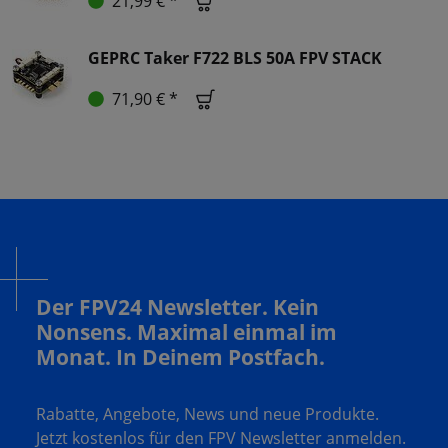
21,99 € *
GEPRC Taker F722 BLS 50A FPV STACK
71,90 € *
Der FPV24 Newsletter. Kein
Nonsens. Maximal einmal im
Monat. In Deinem Postfach.
Rabatte, Angebote, News und neue Produkte.
Jetzt kostenlos für den FPV Newsletter anmelden.