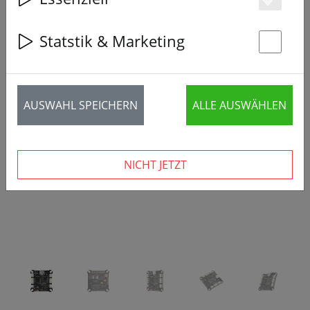
Es
Statstik & Marketing
St
‹
›
AUSWAHL SPEICHERN
ALLE AUSWÄHLEN
NICHT JETZT