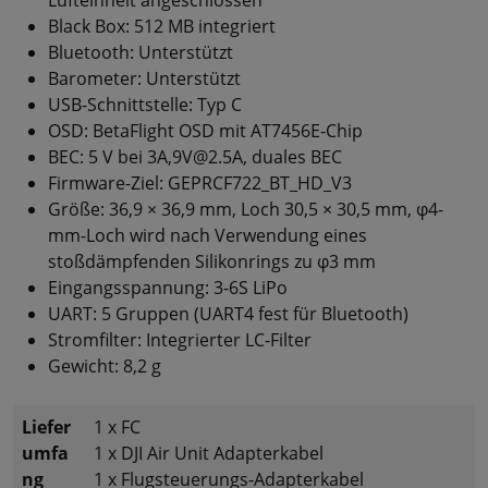
Black Box: 512 MB integriert
Bluetooth: Unterstützt
Barometer: Unterstützt
USB-Schnittstelle: Typ C
OSD: BetaFlight OSD mit AT7456E-Chip
BEC: 5 V bei 3A,9V@2.5A, duales BEC
Firmware-Ziel: GEPRCF722_BT_HD_V3
Größe: 36,9 × 36,9 mm, Loch 30,5 × 30,5 mm, φ4-
mm-Loch wird nach Verwendung eines
stoßdämpfenden Silikonrings zu φ3 mm
Eingangsspannung: 3-6S LiPo
UART: 5 Gruppen (UART4 fest für Bluetooth)
Stromfilter: Integrierter LC-Filter
Gewicht: 8,2 g
Liefer
1 x FC
umfa
1 x DJI Air Unit Adapterkabel
ng
1 x Flugsteuerungs-Adapterkabel