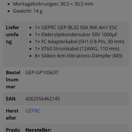
Montagebohrungen: 30,5 × 30,5 mm
Gewicht: 14 g
Liefer
1× GEPRC GEP-BL32 50A 96K 4in1 ESC
umfa
1× Elektrolytkondensator 50V 1000µF
ng
1× FC Adapterkabel (SH1.0 8-Pin, 30 mm)
1× XT60 Stromkabel (12AWG, 110 mm)
8× Silikon Anti-Vibrations-Dämpfer (M3)
Bestel
GEP-GP105637
lnum
mer
EAN
4262556462145
Herst
GEPRC
eller
Produ
Hersteller: