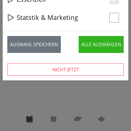
Es
Statstik & Marketing
St
‹
›
AUSWAHL SPEICHERN
ALLE AUSWÄHLEN
NICHT JETZT