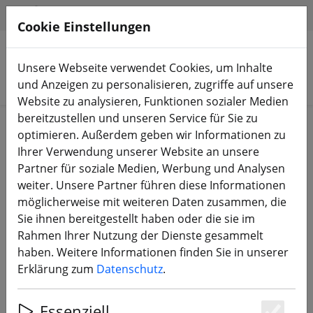
HILFE & SUPPORT
DE
Cookie Einstellungen
Unsere Webseite verwendet Cookies, um Inhalte
Produkte suchen
und Anzeigen zu personalisieren, zugriffe auf unsere
Website zu analysieren, Funktionen sozialer Medien
bereitzustellen und unseren Service für Sie zu
Start
Bauteile
FC, ESC, AIO & Stacks
optimieren. Außerdem geben wir Informationen zu
Ihrer Verwendung unserer Website an unsere
Partner für soziale Medien, Werbung und Analysen
weiter. Unsere Partner führen diese Informationen
möglicherweise mit weiteren Daten zusammen, die
GEPRC GEP-BL32 50A 96K 3–6S 4in1
Sie ihnen bereitgestellt haben oder die sie im
ESC
Rahmen Ihrer Nutzung der Dienste gesammelt
haben. Weitere Informationen finden Sie in unserer
Erklärung zum
Datenschutz
.
Essenziell