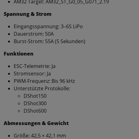
AM32 Target: AM32_ST_G0_05_G071_2.19
Spannung & Strom
Eingangsspannung: 3–6S LiPo
Dauerstrom: 50A
Burst-Strom: 55A (5 Sekunden)
Funktionen
ESC-Telemetrie: Ja
Stromsensor: Ja
PWM-Frequenz: Bis 96 kHz
Unterstützte Protokolle:
DShot150
DShot300
DShot600
Abmessungen & Gewicht
Größe: 42,5 × 42,1 mm