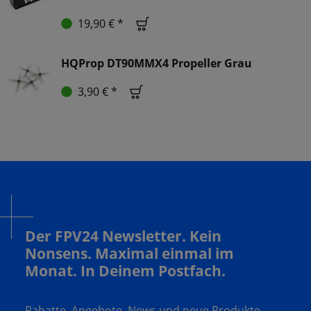
19,90 € *
HQProp DT90MMX4 Propeller Grau
3,90 € *
Der FPV24 Newsletter. Kein
Nonsens. Maximal einmal im
Monat. In Deinem Postfach.
Rabatte, Angebote, News und neue Produkte.