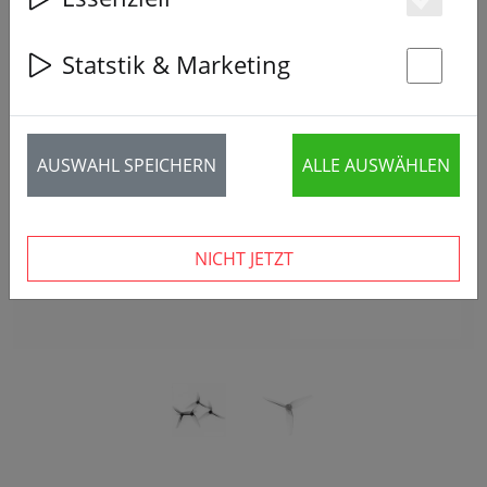
Es
Statstik & Marketing
St
‹
›
AUSWAHL SPEICHERN
ALLE AUSWÄHLEN
NICHT JETZT