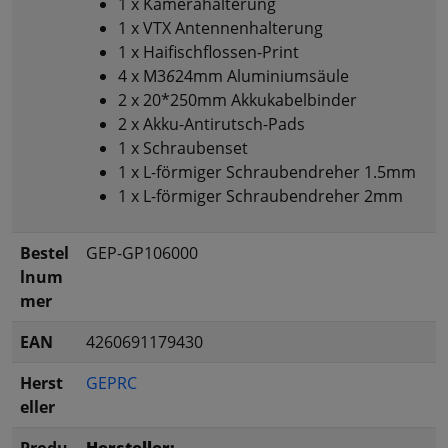
1 x Kamerahalterung
1 x VTX Antennenhalterung
1 x Haifischflossen-Print
4 x M3
6
24mm Aluminiumsäule
2 x 20*250mm Akkukabelbinder
2 x Akku-Antirutsch-Pads
1 x Schraubenset
1 x L-förmiger Schraubendreher 1.5mm
1 x L-förmiger Schraubendreher 2mm
Bestel
GEP-GP106000
lnum
mer
EAN
4260691179430
Herst
GEPRC
eller
Produ
Hersteller: