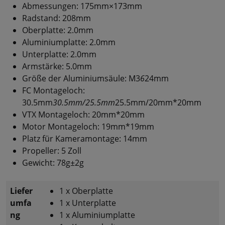
Abmessungen: 175mm×173mm
Radstand: 208mm
Oberplatte: 2.0mm
Aluminiumplatte: 2.0mm
Unterplatte: 2.0mm
Armstärke: 5.0mm
Größe der Aluminiumsäule: M3
6
24mm
FC Montageloch:
30.5mm
30.5mm/25.5mm
25.5mm/20mm*20mm
VTX Montageloch: 20mm*20mm
Motor Montageloch: 19mm*19mm
Platz für Kameramontage: 14mm
Propeller: 5 Zoll
Gewicht: 78g±2g
Liefer
1 x Oberplatte
umfa
1 x Unterplatte
ng
1 x Aluminiumplatte