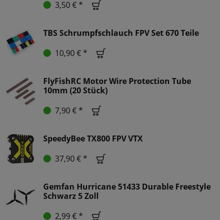
3,50 € *
TBS Schrumpfschlauch FPV Set 670 Teile
10,90 € *
FlyFishRC Motor Wire Protection Tube
10mm (20 Stück)
7,90 € *
SpeedyBee TX800 FPV VTX
37,90 € *
Gemfan Hurricane 51433 Durable Freestyle
Schwarz 5 Zoll
2,99 € *