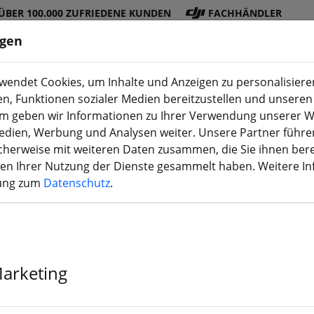
ÜBER 100.000 ZUFRIEDENE KUNDEN
FACHHÄNDLER
ngen
endet Cookies, um Inhalte und Anzeigen zu personalisieren
en, Funktionen sozialer Medien bereitzustellen und unseren 
DJI
Akku
Propelle
Zubehö
3D
m geben wir Informationen zu Ihrer Verwendung unserer W
Shop
s
r
r
Druck
Medien, Werbung und Analysen weiter. Unsere Partner führe
herweise mit weiteren Daten zusammen, die Sie ihnen bere
men Ihrer Nutzung der Dienste gesammelt haben. Weitere I
rung zum
Datenschutz
.
GEPRC SPEEDX
2650KV schwa
Marketing