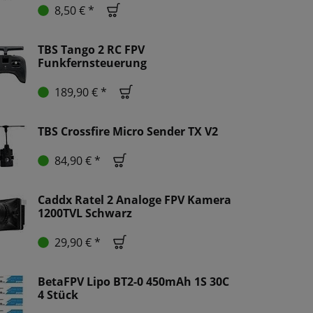
8,50 € *
TBS Tango 2 RC FPV
Funkfernsteuerung
189,90 € *
TBS Crossfire Micro Sender TX V2
84,90 € *
Caddx Ratel 2 Analoge FPV Kamera
1200TVL Schwarz
29,90 € *
BetaFPV Lipo BT2-0 450mAh 1S 30C
4 Stück