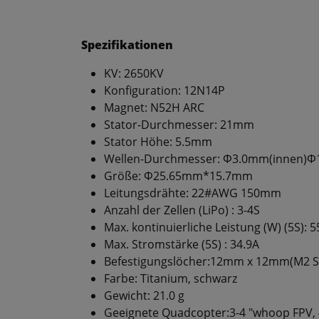
Spezifikationen
KV: 2650KV
Konfiguration: 12N14P
Magnet: N52H ARC
Stator-Durchmesser: 21mm
Stator Höhe: 5.5mm
Wellen-Durchmesser: Φ3.0mm(innen)Φ1
Größe: Φ25.65mm*15.7mm
Leitungsdrähte: 22#AWG 150mm
Anzahl der Zellen (LiPo) : 3-4S
Max. kontinuierliche Leistung (W) (5S): 5
Max. Stromstärke (5S) : 34.9A
Befestigungslöcher:12mm x 12mm(M2 S
Farbe: Titanium, schwarz
Gewicht: 21.0 g
Geeignete Quadcopter:3-4 "whoop FPV, 