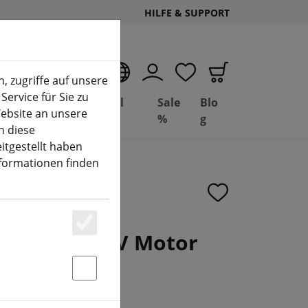
HILFE & SUPPORT
DE
, zugriffe auf unsere
Service für Sie zu
Deal
Basil
Sale
Blo
ebsite an unsere
(aktuelle Seite)
Depot
FPV
%
g
n diese
itgestellt haben
nformationen finden
2 2105.5 FPV Motor
Essenziell
rz
Statstik & Marketing