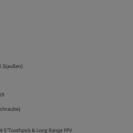
.5(außen)
59
chraube)
4-5″Toothpick & Long Range FPV