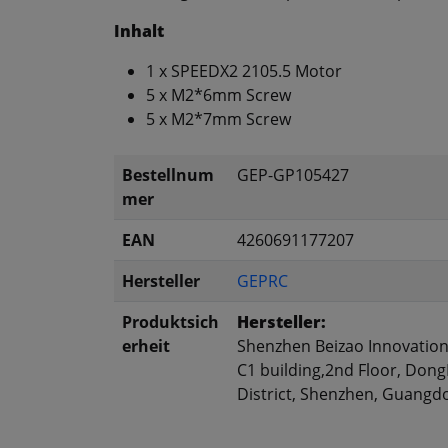
Inhalt
1 x SPEEDX2 2105.5 Motor
5 x M2*6mm Screw
5 x M2*7mm Screw
Bestellnum
GEP-GP105427
mer
EAN
4260691177207
Hersteller
GEPRC
Produktsich
Hersteller:
erheit
Shenzhen Beizao Innovation 
C1 building,2nd Floor, Don
District, Shenzhen, Guangd