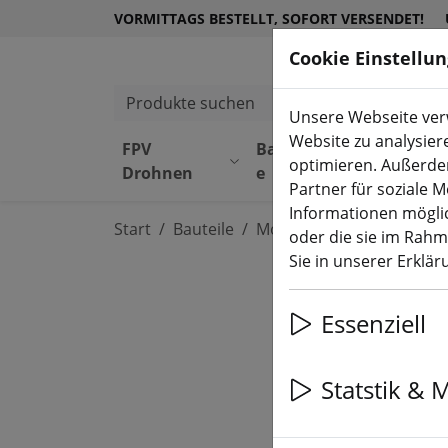
VORMITTAGS BESTELLT, SOFORT VERSENDET!
Cookie Einstellu
Produkte suchen
Unsere Webseite verw
Website zu analysier
FPV
Bauteil
Equipmen
optimieren. Außerde
Drohnen
e
t
Partner für soziale 
Informationen möglic
Start
Bauteile
Motoren
oder die sie im Rah
Sie in unserer Erklä
Essenziell
Statstik & 