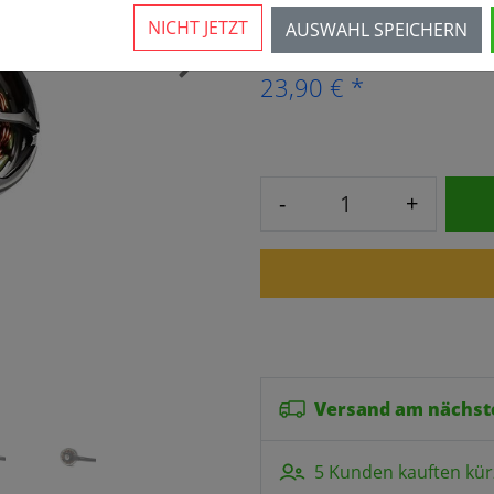
8 Stück verfügbar
NICHT JETZT
AUSWAHL SPEICHERN
›
23,90 € *
-
+
Versand am nächst
5 Kunden kauften kür