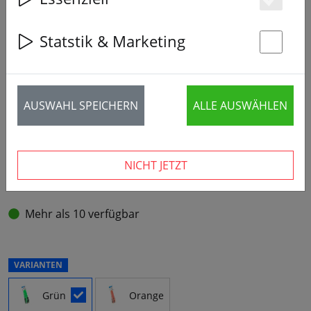
Es
Statstik & Marketing
St
AUSWAHL SPEICHERN
ALLE AUSWÄHLEN
NICHT JETZT
Mehr als 10 verfügbar
VARIANTEN
Grün
Orange