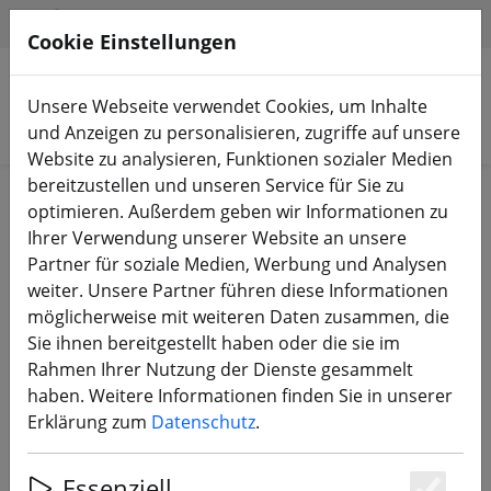
HILFE & SUPPORT
DE
Cookie Einstellungen
Unsere Webseite verwendet Cookies, um Inhalte
Produkte suchen
und Anzeigen zu personalisieren, zugriffe auf unsere
Website zu analysieren, Funktionen sozialer Medien
bereitzustellen und unseren Service für Sie zu
Start
Propeller
6 Zoll Propeller
optimieren. Außerdem geben wir Informationen zu
Ihrer Verwendung unserer Website an unsere
Partner für soziale Medien, Werbung und Analysen
weiter. Unsere Partner führen diese Informationen
möglicherweise mit weiteren Daten zusammen, die
Gemfan 6040 6X4 ABS Bullnose
Sie ihnen bereitgestellt haben oder die sie im
Propeller Grün 2xCW 2xCCW 6 Zoll
Rahmen Ihrer Nutzung der Dienste gesammelt
haben. Weitere Informationen finden Sie in unserer
Erklärung zum
Datenschutz
.
31% SPAREN
Essenziell