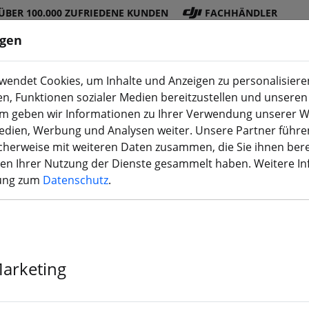
ÜBER 100.000 ZUFRIEDENE KUNDEN
FACHHÄNDLER
ngen
endet Cookies, um Inhalte und Anzeigen zu personalisieren
en, Funktionen sozialer Medien bereitzustellen und unseren 
DJI
Akku
Propelle
Zubehö
3D
m geben wir Informationen zu Ihrer Verwendung unserer W
Shop
s
r
r
Druck
Medien, Werbung und Analysen weiter. Unsere Partner führe
herweise mit weiteren Daten zusammen, die Sie ihnen bere
men Ihrer Nutzung der Dienste gesammelt haben. Weitere I
rung zum
Datenschutz
.
HQ Triblade 5
Nowak blau 2
Marketing
Propeller
›