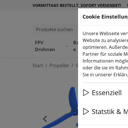
VORMITTAGS BESTELLT, SOFORT VERSENDET!
Cookie Einstellu
Produkte suchen
Unsere Webseite verw
Website zu analysier
FPV
Bauteil
Equipmen
optimieren. Außerde
Drohnen
e
t
Partner für soziale 
Informationen möglic
Start
Propeller
5 Zoll Propeller
oder die sie im Rah
Sie in unserer Erklä
Essenziell
Statstik & 
‹