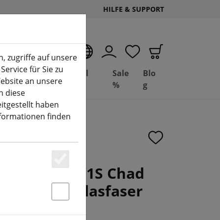
HILFE & SUPPORT
DE
, zugriffe auf unsere
Service für Sie zu
Deal
Basil
Sale
Blo
ebsite an unsere
(aktuelle Seite)
Depot
FPV
%
g
n diese
itgestellt haben
nformationen finden
040 3 Blatt V1S Chad
Essenziell
CW+2CCW Glasfaser
Statstik & Marketing