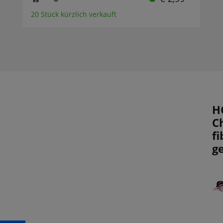
20 Stück kürzlich verkauft
H
C
fi
g