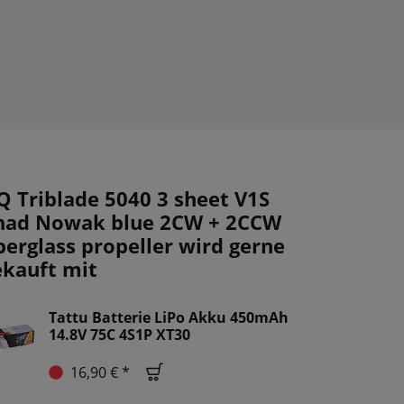
Q Triblade 5040 3 sheet V1S
had Nowak blue 2CW + 2CCW
berglass propeller wird gerne
ekauft mit
Tattu Batterie LiPo Akku 450mAh
14.8V 75C 4S1P XT30
16,90 € *