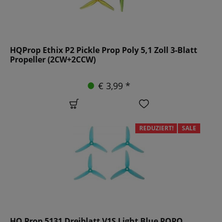
HQProp Ethix P2 Pickle Prop Poly 5,1 Zoll 3-Blatt
Propeller (2CW+2CCW)
€ 3,99 *
REDUZIERT!
SALE
HQ Prop 5131 Dreiblatt V1S Light Blue POPO