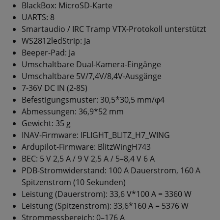
BlackBox: MicroSD-Karte
UARTS: 8
Smartaudio / IRC Tramp VTX-Protokoll unterstützt
WS2812ledStrip: Ja
Beeper-Pad: Ja
Umschaltbare Dual-Kamera-Eingänge
Umschaltbare 5V/7,4V/8,4V-Ausgänge
7-36V DC IN (2-8S)
Befestigungsmuster: 30,5*30,5 mm/φ4
Abmessungen: 36,9*52 mm
Gewicht: 35 g
INAV-Firmware: IFLIGHT_BLITZ_H7_WING
Ardupilot-Firmware: BlitzWingH743
BEC: 5 V 2,5 A / 9 V 2,5 A / 5–8,4 V 6 A
PDB-Stromwiderstand: 100 A Dauerstrom, 160 A
Spitzenstrom (10 Sekunden)
Leistung (Dauerstrom): 33,6 V*100 A = 3360 W
Leistung (Spitzenstrom): 33,6*160 A = 5376 W
Strommessbereich: 0–176 A