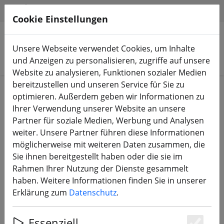
HILFE & SUPPORT
DE
Cookie Einstellungen
Unsere Webseite verwendet Cookies, um Inhalte
Produkte suchen
und Anzeigen zu personalisieren, zugriffe auf unsere
Website zu analysieren, Funktionen sozialer Medien
bereitzustellen und unseren Service für Sie zu
Start
Bauteile
FC, ESC, AIO & Stacks
optimieren. Außerdem geben wir Informationen zu
Ihrer Verwendung unserer Website an unsere
Partner für soziale Medien, Werbung und Analysen
weiter. Unsere Partner führen diese Informationen
möglicherweise mit weiteren Daten zusammen, die
iFlight BLITZ Wing H743 Flight
Sie ihnen bereitgestellt haben oder die sie im
Controller FC FPV
Rahmen Ihrer Nutzung der Dienste gesammelt
haben. Weitere Informationen finden Sie in unserer
Erklärung zum
Datenschutz
.
Essenziell