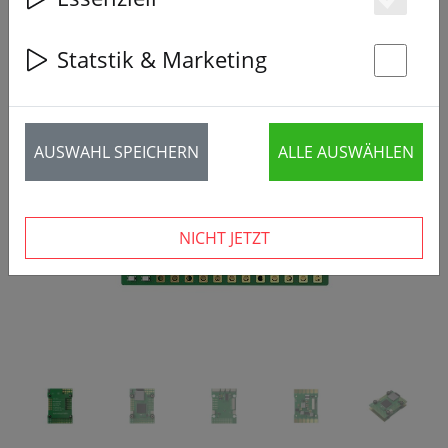
Es
Statstik & Marketing
St
‹
›
AUSWAHL SPEICHERN
ALLE AUSWÄHLEN
NICHT JETZT