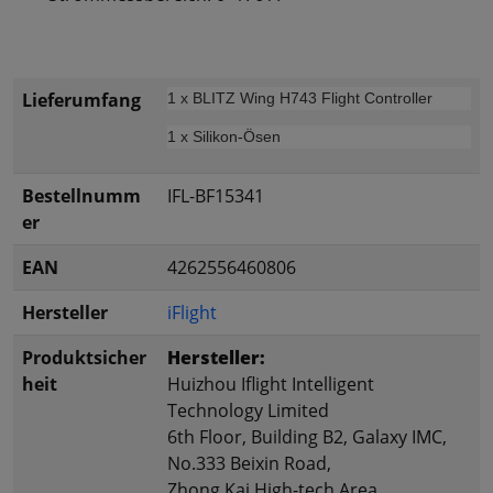
Lieferumfang
1 x BLITZ Wing H743 Flight Controller
1 x Silikon-Ösen
Bestellnumm
IFL-BF15341
er
EAN
4262556460806
Hersteller
iFlight
Produktsicher
Hersteller:
heit
Huizhou Iflight Intelligent
Technology Limited
6th Floor, Building B2, Galaxy IMC,
No.333 Beixin Road,
Zhong Kai High-tech Area,