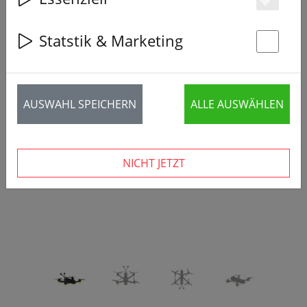
Es
Statstik & Marketing
St
‹
›
AUSWAHL SPEICHERN
ALLE AUSWÄHLEN
NICHT JETZT