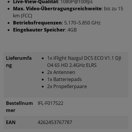
Live-View-Qualität
: 1080P@100fps
Max. Video-Übertragungsreichweite
: bis zu 15
km (FCC)
Betriebsfrequenzen
: 5.170–5.850 GHz
Eingebauter Speicher
: 4GB
Lieferumfa
1x iFlight Nazgul DC5 ECO V1.1 DJI
ng
O4 6S HD 2.4GHz ELRS
2x Antennen
1x Batteriepads
2x Propellerpaare
Bestellnum
IFL-F017522
mer
EAN
4262453767787