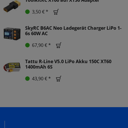
3,50 € *
SkyRC B6AC Neo Ladegerät Charger LiPo 1-
6s 60W AC
67,90 € *
Tattu R-Line V5.0 LiPo Akku 150C XT60
1400mAh 6S
43,90 € *