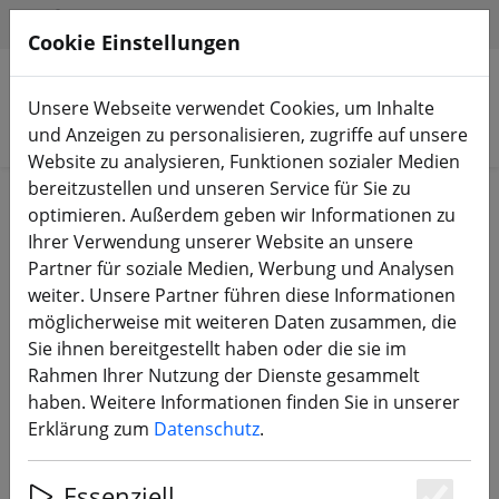
HILFE & SUPPORT
DE
Cookie Einstellungen
Unsere Webseite verwendet Cookies, um Inhalte
Produkte suchen
und Anzeigen zu personalisieren, zugriffe auf unsere
Website zu analysieren, Funktionen sozialer Medien
bereitzustellen und unseren Service für Sie zu
Start
FPV Drohnen
RTF, BNF & PNP
optimieren. Außerdem geben wir Informationen zu
Ihrer Verwendung unserer Website an unsere
Partner für soziale Medien, Werbung und Analysen
weiter. Unsere Partner führen diese Informationen
möglicherweise mit weiteren Daten zusammen, die
iFlight Nazgul DC5 ECO V1.1 DJI O4
Sie ihnen bereitgestellt haben oder die sie im
Pro 6S HD FPV Drohne 2.4GHz ELRS
Rahmen Ihrer Nutzung der Dienste gesammelt
haben. Weitere Informationen finden Sie in unserer
Erklärung zum
Datenschutz
.
Essenziell