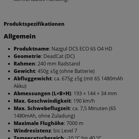
Produktspezifikationen
Allgemein
Produktname
: Nazgul DC5 ECO 6S O4 HD
Geometrie
: DeadCat (DC)
Rahmen
: 240 mm Radstand
Gewicht
: 450g ±5g (ohne Batterie)
Abfluggewicht
: ca. 675g ±5g (mit 6S 1480mAh
Akku)
Abmessungen (L×B×H)
: 193 × 144 × 34 mm
Max. Geschwindigkeit
: 190 km/h
Max. Schwebeflugzeit
: ca. 7,5 Minuten (6S
1480mAh, ohne Zuladung)
Maximale Flughöhe
: 7000 m
Windresistenz
: bis Level 7
Temperaturbereich
: -10 °C bis 40 °C