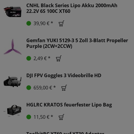
CNHL Black Series Lipo Akku 2000mAh
22.2V 6S 100C XT60
39,90 € *
Gemfan YUKI 5129-3 5 Zoll 3-Blatt Propeller
Purple (2CW+2CCW)
2,49 € *
DJI FPV Goggles 3 Videobrille HD
659,00 € *
HGLRC KRATOS feuerfester Lipo Bag
11,50 € *
ToolkitRC XT60 auf XT30 Adapter