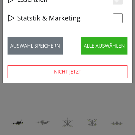
Es
Statstik & Marketing
St
‹
›
AUSWAHL SPEICHERN
ALLE AUSWÄHLEN
NICHT JETZT