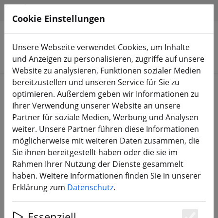
HILFE & SUPPORT
DE
Cookie Einstellungen
Unsere Webseite verwendet Cookies, um Inhalte
Produkte suchen
und Anzeigen zu personalisieren, zugriffe auf unsere
Website zu analysieren, Funktionen sozialer Medien
bereitzustellen und unseren Service für Sie zu
Start
FPV Drohnen
RTF, BNF & PNP
optimieren. Außerdem geben wir Informationen zu
Ihrer Verwendung unserer Website an unsere
Partner für soziale Medien, Werbung und Analysen
weiter. Unsere Partner führen diese Informationen
möglicherweise mit weiteren Daten zusammen, die
iFlight Nazgul XL5 ECO V1.1 Analog
Sie ihnen bereitgestellt haben oder die sie im
FPV Drohne 6S 2.4GHz ELRS GPS
Rahmen Ihrer Nutzung der Dienste gesammelt
haben. Weitere Informationen finden Sie in unserer
Erklärung zum
Datenschutz
.
Essenziell