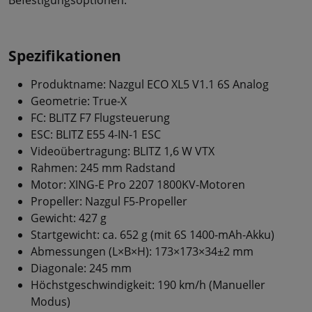
Spezifikationen
Produktname: Nazgul ECO XL5 V1.1 6S Analog
Geometrie: True-X
FC: BLITZ F7 Flugsteuerung
ESC: BLITZ E55 4-IN-1 ESC
Videoübertragung: BLITZ 1,6 W VTX
Rahmen: 245 mm Radstand
Motor: XING-E Pro 2207 1800KV-Motoren
Propeller: Nazgul F5-Propeller
Gewicht: 427 g
Startgewicht: ca. 652 g (mit 6S 1400-mAh-Akku)
Abmessungen (L×B×H): 173×173×34±2 mm
Diagonale: 245 mm
Höchstgeschwindigkeit: 190 km/h (Manueller
Modus)