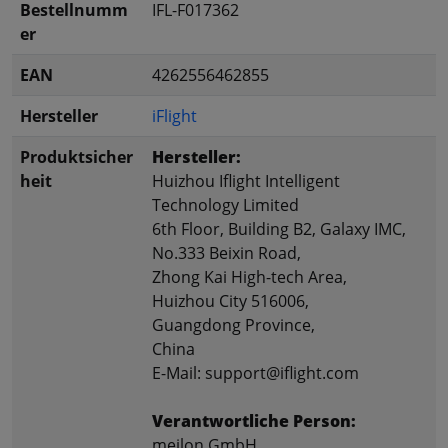
Bestellnumm
IFL-F017362
er
EAN
4262556462855
Hersteller
iFlight
Produktsicher
Hersteller:
heit
Huizhou Iflight Intelligent
Technology Limited
6th Floor, Building B2, Galaxy IMC,
No.333 Beixin Road,
Zhong Kai High-tech Area,
Huizhou City 516006,
Guangdong Province,
China
E-Mail: support@iflight.com
Verantwortliche Person:
meilon GmbH