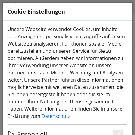
HILFE & SUPPORT
DE
Cookie Einstellungen
Unsere Webseite verwendet Cookies, um Inhalte
Produkte suchen
und Anzeigen zu personalisieren, zugriffe auf unsere
Website zu analysieren, Funktionen sozialer Medien
bereitzustellen und unseren Service für Sie zu
Start
Bauteile
FPV Antennen
optimieren. Außerdem geben wir Informationen zu
Ihrer Verwendung unserer Website an unsere
Partner für soziale Medien, Werbung und Analysen
weiter. Unsere Partner führen diese Informationen
möglicherweise mit weiteren Daten zusammen, die
Fatshark / ImmersionRC SpiroNet
Sie ihnen bereitgestellt haben oder die sie im
V2 LHCP Diversity Bundle
Rahmen Ihrer Nutzung der Dienste gesammelt
haben. Weitere Informationen finden Sie in unserer
Erklärung zum
Datenschutz
.
25% SPAREN
Essenziell