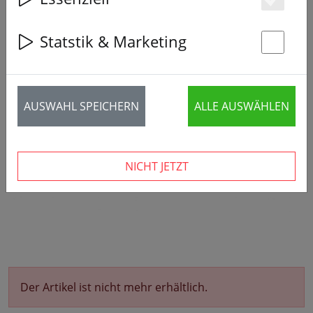
Es
Statstik & Marketing
St
AUSWAHL SPEICHERN
ALLE AUSWÄHLEN
NICHT JETZT
Der Artikel ist nicht mehr erhältlich.