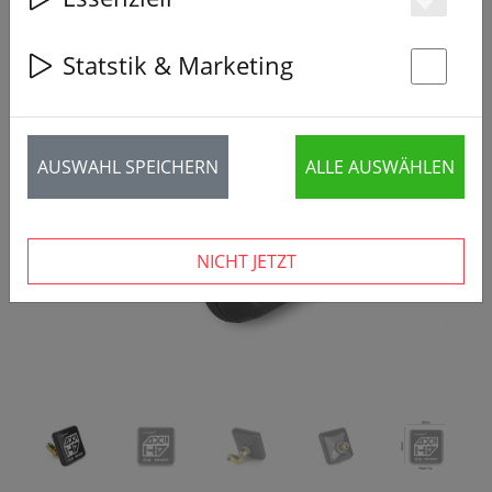
Es
Statstik & Marketing
St
‹
›
AUSWAHL SPEICHERN
ALLE AUSWÄHLEN
NICHT JETZT