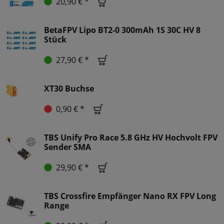
20,90 € *
BetaFPV Lipo BT2-0 300mAh 1S 30C HV 8
Stück
27,90 € *
XT30 Buchse
0,90 € *
TBS Unify Pro Race 5.8 GHz HV Hochvolt FPV
Sender SMA
29,90 € *
TBS Crossfire Empfänger Nano RX FPV Long
Range