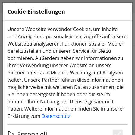
HILFE & SUPPORT
DE
Cookie Einstellungen
Unsere Webseite verwendet Cookies, um Inhalte
Produkte suchen
und Anzeigen zu personalisieren, zugriffe auf unsere
Website zu analysieren, Funktionen sozialer Medien
bereitzustellen und unseren Service für Sie zu
Start
Bauteile
FPV Antennen
optimieren. Außerdem geben wir Informationen zu
Ihrer Verwendung unserer Website an unsere
Partner für soziale Medien, Werbung und Analysen
weiter. Unsere Partner führen diese Informationen
möglicherweise mit weiteren Daten zusammen, die
Lumenier AXII HD 5.8GHz FPV
Sie ihnen bereitgestellt haben oder die sie im
Patch Antenna RHCP
Rahmen Ihrer Nutzung der Dienste gesammelt
haben. Weitere Informationen finden Sie in unserer
Erklärung zum
Datenschutz
.
3% SPAREN
Essenziell