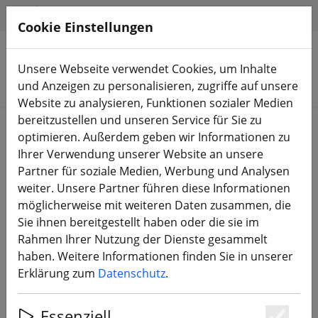
HILFE & SUPPORT
DE
Cookie Einstellungen
Unsere Webseite verwendet Cookies, um Inhalte
Produkte suchen
und Anzeigen zu personalisieren, zugriffe auf unsere
Website zu analysieren, Funktionen sozialer Medien
bereitzustellen und unseren Service für Sie zu
Start
Equipment
RC Fernsteuerung
RC-Sender
optimieren. Außerdem geben wir Informationen zu
Ihrer Verwendung unserer Website an unsere
Partner für soziale Medien, Werbung und Analysen
weiter. Unsere Partner führen diese Informationen
möglicherweise mit weiteren Daten zusammen, die
Radiomaster BOXER CRUSH AG01
Sie ihnen bereitgestellt haben oder die sie im
ELRS EU-LBT Fernsteuerung Iron
Rahmen Ihrer Nutzung der Dienste gesammelt
Grey B-Ware
haben. Weitere Informationen finden Sie in unserer
Erklärung zum
Datenschutz
.
Essenziell