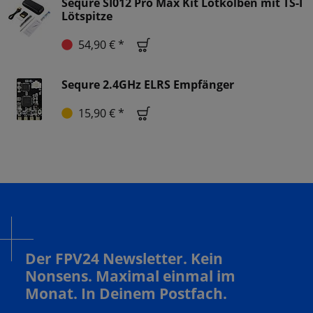
Sequre SI012 Pro Max Kit Lötkolben mit TS-I
Lötspitze
54,90 € *
Sequre 2.4GHz ELRS Empfänger
15,90 € *
Der FPV24 Newsletter. Kein
Nonsens. Maximal einmal im
Monat. In Deinem Postfach.