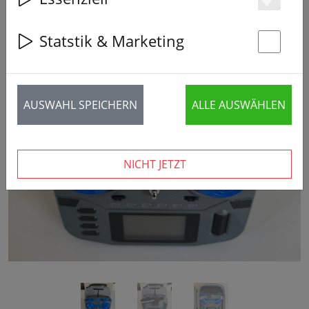
15% SPAREN
Es
Statstik & Marketing
St
AUSWAHL SPEICHERN
ALLE AUSWÄHLEN
‹
›
NICHT JETZT