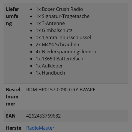
Liefer
1x Boxer Crush Radio
umfa
1x Signatur-Tragetasche
ng
1x T-Antenne
1x Gimbalschutz
1x 1,5mm Inbusschlüssel
2x M4*4 Schrauben
4x Niederspannungsfedern
1x 18650 Batteriefach
1x Aufkleber
1x Handbuch
Bestel
RDM-HP0157-0090-GRY-BWARE
lnum
mer
EAN
4262453769682
Herste
RadioMaster