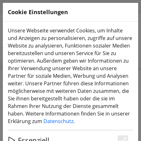
HILFE & SUPPORT
DE
Cookie Einstellungen
Unsere Webseite verwendet Cookies, um Inhalte
Produkte suchen
und Anzeigen zu personalisieren, zugriffe auf unsere
Website zu analysieren, Funktionen sozialer Medien
bereitzustellen und unseren Service für Sie zu
optimieren. Außerdem geben wir Informationen zu
RadioMaster
Ihrer Verwendung unserer Website an unsere
Partner für soziale Medien, Werbung und Analysen
weiter. Unsere Partner führen diese Informationen
möglicherweise mit weiteren Daten zusammen, die
Start
Marken
RadioMaster
Sie ihnen bereitgestellt haben oder die sie im
Rahmen Ihrer Nutzung der Dienste gesammelt
haben. Weitere Informationen finden Sie in unserer
DIREKT ZU DEN PRODUKTEN
Erklärung zum
Datenschutz
.
RadioMaster ist ein Team von RC Fernsteuerungs
Essenziell
Enthusiasten mit einer langen Geschichte in der RC-