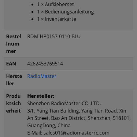
1 × Aufkleberset
1 × Bedienungsanleitung
1 × Inventarkarte
Bestel
RDM-HP0157-0110-BLU
lnum
mer
EAN
4262453769514
Herste
RadioMaster
ller
Produ
Hersteller:
ktsich
Shenzhen RadioMaster CO.,LTD.
erheit
3/F, Yang Tian Building, Yang Tian Road, Xin
An Street, Bao An District, Shenzhen, 518101,
GuangDong, China
E-Mail: sales01@radiomasterrc.com