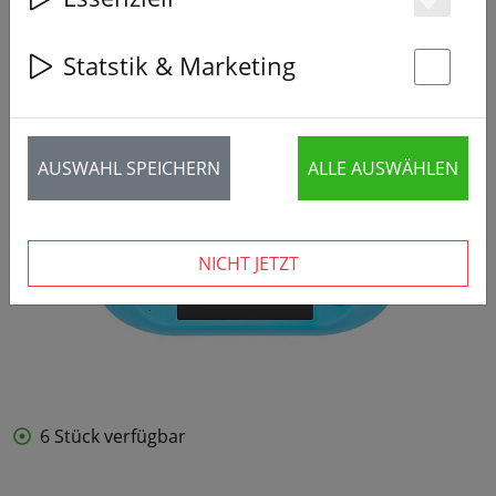
Es
Statstik & Marketing
St
AUSWAHL SPEICHERN
ALLE AUSWÄHLEN
NICHT JETZT
6 Stück verfügbar