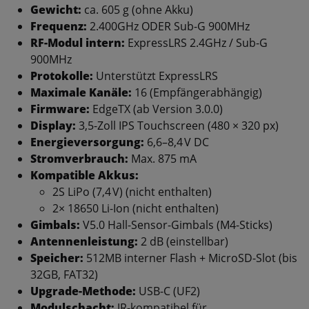
Gewicht:
ca. 605 g (ohne Akku)
Frequenz:
2.400GHz ODER Sub-G 900MHz
RF-Modul intern:
ExpressLRS 2.4GHz / Sub-G
900MHz
Protokolle:
Unterstützt ExpressLRS
Maximale Kanäle:
16 (Empfängerabhängig)
Firmware:
EdgeTX (ab Version 3.0.0)
Display:
3,5-Zoll IPS Touchscreen (480 × 320 px)
Energieversorgung:
6,6–8,4 V DC
Stromverbrauch:
Max. 875 mA
Kompatible Akkus:
2S LiPo (7,4 V) (nicht enthalten)
2× 18650 Li-Ion (nicht enthalten)
Gimbals:
V5.0 Hall-Sensor-Gimbals (M4-Sticks)
Antennenleistung:
2 dB (einstellbar)
Speicher:
512MB interner Flash + MicroSD-Slot (bis
32GB, FAT32)
Upgrade-Methode:
USB-C (UF2)
Modulschacht:
JR-kompatibel für