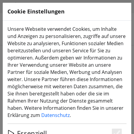
HILFE & SUPPORT
DE
Cookie Einstellungen
Unsere Webseite verwendet Cookies, um Inhalte
Produkte suchen
und Anzeigen zu personalisieren, zugriffe auf unsere
Website zu analysieren, Funktionen sozialer Medien
bereitzustellen und unseren Service für Sie zu
Start
Equipment
RC Fernsteuerung
RC-Sender
optimieren. Außerdem geben wir Informationen zu
Ihrer Verwendung unserer Website an unsere
Partner für soziale Medien, Werbung und Analysen
weiter. Unsere Partner führen diese Informationen
möglicherweise mit weiteren Daten zusammen, die
Radiomaster TX15 ELRS FPV
Sie ihnen bereitgestellt haben oder die sie im
Fernsteuerung Iceberg Blue
Rahmen Ihrer Nutzung der Dienste gesammelt
haben. Weitere Informationen finden Sie in unserer
Erklärung zum
Datenschutz
.
Essenziell